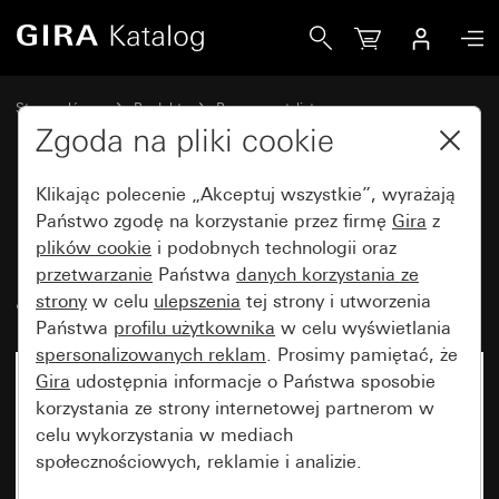
Gira Ramka Gira Event Clear czarny z ramką pośrednią w 
Strona główna
Produkty
Programy stylistyczne
Gira Event (System 55)
Gira Event
Zgoda na pliki cookie
Klikając polecenie „Akceptuj wszystkie”, wyrażają
Ramka Gira Event Clear czarny z
Państwo zgodę na korzystanie przez firmę
Gira
z
plików cookie
i podobnych technologii oraz
ramką pośrednią w kolorze
przetwarzanie
Państwa
danych korzystania ze
antracytowym
strony
w celu
ulepszenia
tej strony i utworzenia
Państwa
profilu użytkownika
w celu wyświetlania
spersonalizowanych reklam
. Prosimy pamiętać, że
Gira
udostępnia informacje o Państwa sposobie
korzystania ze strony internetowej partnerom w
celu wykorzystania w mediach
społecznościowych, reklamie i analizie.