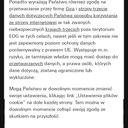
Ponadto wyrażają Państwo również zgodę na
przetwarzanie przez firmę
Gira
i
strony trzecie
danych dotyczących Państwa sposobu korzystania
ze strony internetowej
w tak zwanych
niebezpiecznych
krajach trzecich
poza terytorium
EOG w tych celach, nawet jeśli w tym zakresie nie
jest zapewniony poziom ochrony danych
porównywalny z prawem UE. Występuje m.in.
ryzyko, że tamtejsze władze mogą mieć dostęp do
przetwarzanych
danych, a prawa osób, których
dane dotyczą, zostaną ograniczone lub
wykluczone.
Mogą Państwo w dowolnym momencie zmienić
swoje ustawienia, klikając link „Ustawienia plików
cookie” na dole każdej strony. Tam można w
dowolnym momencie cofnąć swoją zgodę ze
Do bazy danych multimedialnych
skutkiem na przyszłość.
Porównaj artykuły