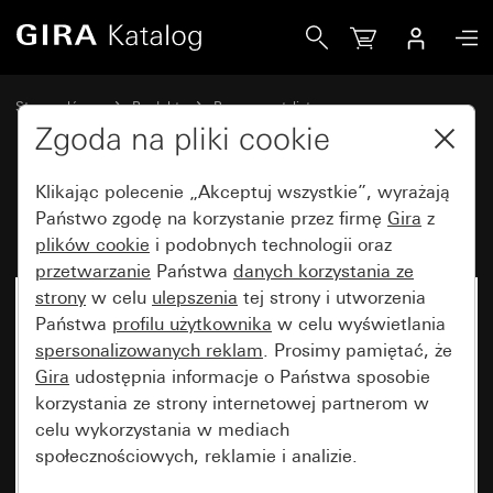
Gira Ramka Gira TX_44 czysta biel
Strona główna
Produkty
Programy stylistyczne
Bryzgoszczelne Gira
Bryzgoszczelny podtynkowy IP44 Gira TX_44
Zgoda na pliki cookie
Klikając polecenie „Akceptuj wszystkie”, wyrażają
Ramka Gira TX_44 czysta biel
Państwo zgodę na korzystanie przez firmę
Gira
z
plików cookie
i podobnych technologii oraz
przetwarzanie
Państwa
danych korzystania ze
strony
w celu
ulepszenia
tej strony i utworzenia
Państwa
profilu użytkownika
w celu wyświetlania
spersonalizowanych reklam
. Prosimy pamiętać, że
Gira
udostępnia informacje o Państwa sposobie
korzystania ze strony internetowej partnerom w
celu wykorzystania w mediach
społecznościowych, reklamie i analizie.