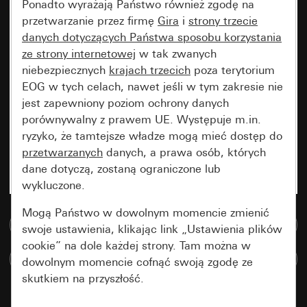
Ponadto wyrażają Państwo również zgodę na
przetwarzanie przez firmę
Gira
i
strony trzecie
danych dotyczących Państwa sposobu korzystania
ze strony internetowej
w tak zwanych
niebezpiecznych
krajach trzecich
poza terytorium
EOG w tych celach, nawet jeśli w tym zakresie nie
jest zapewniony poziom ochrony danych
porównywalny z prawem UE. Występuje m.in.
ryzyko, że tamtejsze władze mogą mieć dostęp do
przetwarzanych
danych, a prawa osób, których
dane dotyczą, zostaną ograniczone lub
wykluczone.
Mogą Państwo w dowolnym momencie zmienić
Do bazy danych multimedialnych
swoje ustawienia, klikając link „Ustawienia plików
cookie” na dole każdej strony. Tam można w
Porównaj artykuły
dowolnym momencie cofnąć swoją zgodę ze
skutkiem na przyszłość.