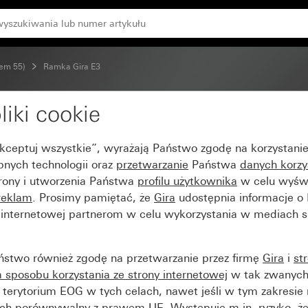
h z ramką nośną w kolorze antracytu
tem 55)
Ramka Gira E3
liki cookie
rzchnia jasnoszara typ
Akceptuj wszystkie”, wyrażają Państwo zgodę na korzystani
racytu
bnych technologii oraz
przetwarzanie
Państwa
danych korzy
trony i utworzenia Państwa
profilu użytkownika
w celu wyświ
reklam
. Prosimy pamiętać, że
Gira
udostępnia informacje o
y internetowej partnerom w celu wykorzystania w mediach 
ństwo również zgodę na przetwarzanie przez firmę
Gira
i
st
sposobu korzystania ze strony internetowej
w tak zwanych
terytorium EOG w tych celach, nawet jeśli w tym zakresie 
ch porównywalny z prawem UE. Występuje m.in. ryzyko, że