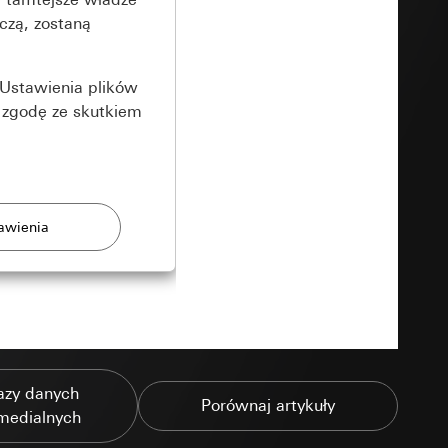
czą, zostaną
Ustawienia plików
 zgodę ze skutkiem
rony
zonych przez
azy danych
Porównaj artykuły
medialnych
ządzenie końcowe
e produkty.
użytkownika,
es pocztowy i adres