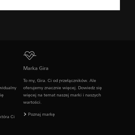
TXT
u kampanii
ata i godzina
zacja geograficzna
osobowych i
Do pobrania
osobowych i
Marka Gira
To my, Gira. Ci od przełączników. Ale
Nr artykułu 0213421
widualny
oferujemy znacznie więcej. Dowiedz się
 można znaleźć na
ię
więcej na temat naszej marki i naszych
RFA
, 336 KB
wartości.
Poznaj markę
wiający wyjątki:
tóra Ci
nym w punkcie 1,
wiający wyjątki:
Do pobrania
nym w punkcie 1,