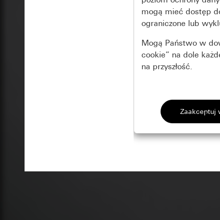
mogą mieć dostęp 
ograniczone lub wykl
Mogą Państwo w dowo
cookie” na dole każ
na przyszłość.
Podstawowe 
Wszystkie pliki coo
Gira Session
Poprawa dzia
Cele przetwarzania
Zastosowanie plików
Strona klientów 
internetowej oraz of
Strona klientów 
użytkowników
Matomo
Marketing
Kategorie danych 
Cele przetwarzania
Strona klientów 
Aby być w stanie r
Kategorie danych 
Strona klientów