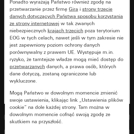
Ponadto wyrażają Państwo również zgodę na
przetwarzanie przez firmę
Gira
i
strony trzecie
danych dotyczących Państwa sposobu korzystania
ze strony internetowej
w tak zwanych
niebezpiecznych
krajach trzecich
poza terytorium
EOG w tych celach, nawet jeśli w tym zakresie nie
jest zapewniony poziom ochrony danych
porównywalny z prawem UE. Występuje m.in.
ryzyko, że tamtejsze władze mogą mieć dostęp do
przetwarzanych
danych, a prawa osób, których
dane dotyczą, zostaną ograniczone lub
wykluczone.
Mogą Państwo w dowolnym momencie zmienić
swoje ustawienia, klikając link „Ustawienia plików
cookie” na dole każdej strony. Tam można w
dowolnym momencie cofnąć swoją zgodę ze
Do bazy danych multimedialnych
skutkiem na przyszłość.
Porównaj artykuły