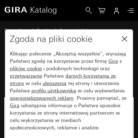
Gira Ramka Gira E2 do płaskiego montażu szary matowy (l
Strona główna
Produkty
Programy stylistyczne
Gira E2 (System 55)
Ramka Gira E2 do płaskiego montażu
Zgoda na pliki cookie
Klikając polecenie „Akceptuj wszystkie”, wyrażają
Ramka Gira E2 do płaskiego
Państwo zgodę na korzystanie przez firmę
Gira
z
plików cookie
i podobnych technologii oraz
montażu szary matowy
przetwarzanie
Państwa
danych korzystania ze
(lakierowany)
strony
w celu
ulepszenia
tej strony i utworzenia
Państwa
profilu użytkownika
w celu wyświetlania
spersonalizowanych reklam
. Prosimy pamiętać, że
Gira
udostępnia informacje o Państwa sposobie
korzystania ze strony internetowej partnerom w
celu wykorzystania w mediach
społecznościowych, reklamie i analizie.