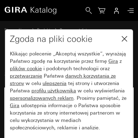
Gira Ramka Gira Esprit linoleum-sklejka, ciemnobrązowy
Strona główna
Produkty
Programy stylistyczne
Gira Esprit (System 55)
Ramka Gira Esprit
Zgoda na pliki cookie
Klikając polecenie „Akceptuj wszystkie”, wyrażają
Ramka Gira Esprit linoleum-
Państwo zgodę na korzystanie przez firmę
Gira
z
plików cookie
i podobnych technologii oraz
sklejka, ciemnobrązowy
przetwarzanie
Państwa
danych korzystania ze
strony
w celu
ulepszenia
tej strony i utworzenia
Państwa
profilu użytkownika
w celu wyświetlania
Artykuł już niedostępny
spersonalizowanych reklam
. Prosimy pamiętać, że
Gira
udostępnia informacje o Państwa sposobie
korzystania ze strony internetowej partnerom w
celu wykorzystania w mediach
społecznościowych, reklamie i analizie.