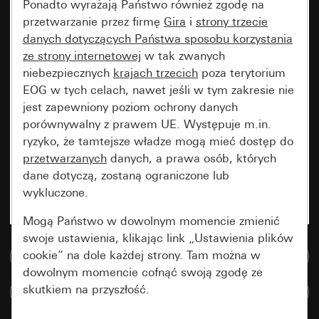
Ponadto wyrażają Państwo również zgodę na
przetwarzanie przez firmę
Gira
i
strony trzecie
danych dotyczących Państwa sposobu korzystania
ze strony internetowej
w tak zwanych
niebezpiecznych
krajach trzecich
poza terytorium
EOG w tych celach, nawet jeśli w tym zakresie nie
jest zapewniony poziom ochrony danych
porównywalny z prawem UE. Występuje m.in.
ryzyko, że tamtejsze władze mogą mieć dostęp do
przetwarzanych
danych, a prawa osób, których
dane dotyczą, zostaną ograniczone lub
wykluczone.
Mogą Państwo w dowolnym momencie zmienić
swoje ustawienia, klikając link „Ustawienia plików
cookie” na dole każdej strony. Tam można w
Do bazy danych multimedialnych
dowolnym momencie cofnąć swoją zgodę ze
skutkiem na przyszłość.
Porównaj artykuły