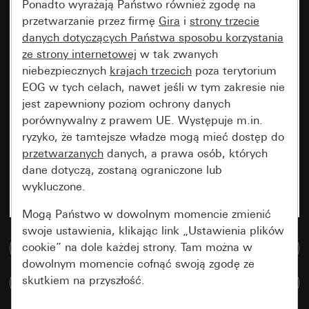
Ponadto wyrażają Państwo również zgodę na
przetwarzanie przez firmę
Gira
i
strony trzecie
danych dotyczących Państwa sposobu korzystania
ze strony internetowej
w tak zwanych
niebezpiecznych
krajach trzecich
poza terytorium
EOG w tych celach, nawet jeśli w tym zakresie nie
jest zapewniony poziom ochrony danych
porównywalny z prawem UE. Występuje m.in.
ryzyko, że tamtejsze władze mogą mieć dostęp do
przetwarzanych
danych, a prawa osób, których
dane dotyczą, zostaną ograniczone lub
wykluczone.
Mogą Państwo w dowolnym momencie zmienić
swoje ustawienia, klikając link „Ustawienia plików
cookie” na dole każdej strony. Tam można w
Do bazy danych multimedialnych
dowolnym momencie cofnąć swoją zgodę ze
skutkiem na przyszłość.
Porównaj artykuły