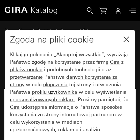
Gira Ramka Gira E1 czysta biel matowa
Strona główna
Produkty
Programy stylistyczne
Gira E1 (System 55)
Ramka Gira E1
Zgoda na pliki cookie
Klikając polecenie „Akceptuj wszystkie”, wyrażają
Ramka Gira E1 czysta biel
Państwo zgodę na korzystanie przez firmę
Gira
z
plików cookie
i podobnych technologii oraz
matowa
przetwarzanie
Państwa
danych korzystania ze
strony
w celu
ulepszenia
tej strony i utworzenia
Państwa
profilu użytkownika
w celu wyświetlania
spersonalizowanych reklam
. Prosimy pamiętać, że
Gira
udostępnia informacje o Państwa sposobie
korzystania ze strony internetowej partnerom w
celu wykorzystania w mediach
społecznościowych, reklamie i analizie.