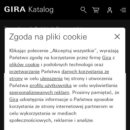
Gira Ramka Gira Esprit szkło, czarny
Strona główna
Produkty
Programy stylistyczne
Gira Esprit (System 55)
Ramka Gira Esprit
Zgoda na pliki cookie
Klikając polecenie „Akceptuj wszystkie”, wyrażają
Ramka Gira Esprit szkło, czarny
Państwo zgodę na korzystanie przez firmę
Gira
z
plików cookie
i podobnych technologii oraz
przetwarzanie
Państwa
danych korzystania ze
strony
w celu
ulepszenia
tej strony i utworzenia
Państwa
profilu użytkownika
w celu wyświetlania
spersonalizowanych reklam
. Prosimy pamiętać, że
Gira
udostępnia informacje o Państwa sposobie
korzystania ze strony internetowej partnerom w
celu wykorzystania w mediach
społecznościowych, reklamie i analizie.