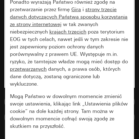
Ponadto wyrażają Państwo również zgodę na
przetwarzanie przez firmę
Gira
i
strony trzecie
danych dotyczących Państwa sposobu korzystania
ze strony internetowej
w tak zwanych
niebezpiecznych
krajach trzecich
poza terytorium
EOG w tych celach, nawet jeśli w tym zakresie nie
jest zapewniony poziom ochrony danych
porównywalny z prawem UE. Występuje m.in.
ryzyko, że tamtejsze władze mogą mieć dostęp do
przetwarzanych
danych, a prawa osób, których
dane dotyczą, zostaną ograniczone lub
wykluczone.
Mogą Państwo w dowolnym momencie zmienić
Do bazy danych multimedialnych
swoje ustawienia, klikając link „Ustawienia plików
cookie” na dole każdej strony. Tam można w
Porównaj artykuły
dowolnym momencie cofnąć swoją zgodę ze
skutkiem na przyszłość.