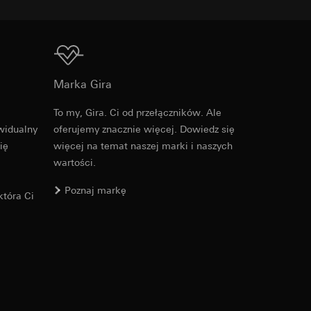
Do pobrania
u kampanii
Marka Gira
ata i godzina
zacja geograficzna
To my, Gira. Ci od przełączników. Ale
osobowych i
PDF
, 600.29 KB
widualny
oferujemy znacznie więcej. Dowiedz się
osobowych i
ię
więcej na temat naszej marki i naszych
wartości.
Poznaj markę
tóra Ci
 można znaleźć na
Do pobrania
wiający wyjątki:
nym w punkcie 1,
wiający wyjątki:
nym w punkcie 1,