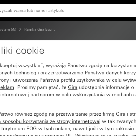
e)
System 55)
Ramka Gira Esprit
liki cookie
luminium antracytowe (l
Akceptuj wszystkie”, wyrażają Państwo zgodę na korzystani
bnych technologii oraz
przetwarzanie
Państwa
danych korzy
trony i utworzenia Państwa
profilu użytkownika
w celu wyświ
reklam
. Prosimy pamiętać, że
Gira
udostępnia informacje o
y internetowej partnerom w celu wykorzystania w mediach 
ństwo również zgodę na przetwarzanie przez firmę
Gira
i
st
sposobu korzystania ze strony internetowej
w tak zwanych
terytorium EOG w tych celach, nawet jeśli w tym zakresie 
ch porównywalny z prawem UE. Występuje m.in. ryzyko, że