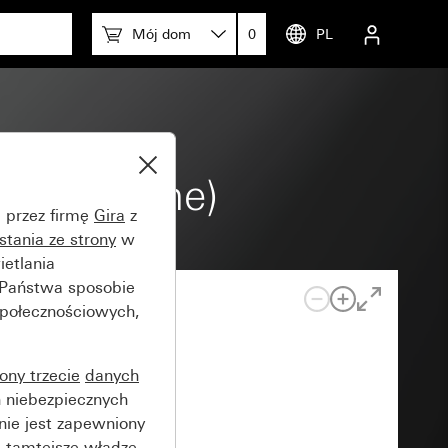
Mój dom
0
PL
akierowane)
e przez firmę
Gira
z
stania ze strony
w
etlania
 Państwa sposobie
społecznościowych,
rony trzecie
danych
 niebezpiecznych
nie jest zapewniony
 tamtejsze władze