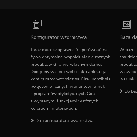
prywatności w t
Okres ważności pli
Okres ważności pli
Art. 6 ust. 1 lit.
Realizowany uzas
Pinterest Ta
Google Tag 
Odbiorcy:
Działy we
Cele przetwarzania
Cele przetwarzania
Przekazywanie do k
Konfigurator wzornictwa
Baza d
Kategorie danych 
Kategorie danych 
Okres ważności pli
odwiedzin, informacj
Podstawa prawna i 
Cover frame
Teraz możesz sprawdzić i porównać na
W bazie 
Podstawa prawna i 
Stosowanie usług
żywo optymalne współdziałanie różnych
znajdzie
Stosowanie usług
prywatności w t
prywatności w t
produktów Gira we własnym domu.
produktó
Dalsze przetwarz
Cleaning and care
Dalsze przetwarz
Dostępny w sieci web i jako aplikacja
w swoich
Odbiorcy:
konfigurator wzornictwa Gira umożliwia
warunki
Odbiorcy:
Działy wewnętrzn
połączenie różnych wariantów ramek
Działy wewnętrzn
Google Ireland L
Do ba
z programów stylistycznych Gira
Pinterest, Inc. (
Informacje na t
z wybranymi funkcjami w różnych
stronie https://b
Przekazywanie do k
kolorach i materiałach.
Kraj trzeci: USA
Przekazywanie do k
Decyzja stwierd
Kraj trzeci: USA
Do konfiguratora wzornictwa
Standardowe kla
Decyzja stwierd
zgoda zgodnie z a
Standardowe kla
zgoda zgodnie z a