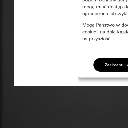
mogą mieć dostęp 
ograniczone lub wykl
Mogą Państwo w dowo
cookie” na dole każ
na przyszłość.
Podstawowe 
Wszystkie pliki coo
Gira Session
Poprawa dzia
Cele przetwarzania
Zastosowanie plików
Strona klientów 
internetowej oraz of
Strona klientów 
użytkowników
Matomo
Marketing
Kategorie danych 
Cele przetwarzania
Strona klientów 
Aby być w stanie r
Kategorie danych 
Strona klientów