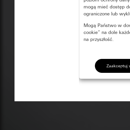
mogą mieć dostęp 
ograniczone lub wykl
Mogą Państwo w dowo
cookie” na dole każ
na przyszłość.
Podstawowe 
Wszystkie pliki coo
Gira Session
Poprawa dzia
Cele przetwarzania
Zastosowanie plików
Strona klientów 
internetowej oraz of
Strona klientów 
użytkowników
Matomo
Marketing
Kategorie danych 
Cele przetwarzania
Strona klientów 
Aby być w stanie r
Kategorie danych 
Strona klientów