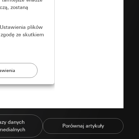
czą, zostaną
Ustawienia plików
 zgodę ze skutkiem
rony
zonych przez
azy danych
Porównaj artykuły
medialnych
ządzenie końcowe
e produkty.
użytkownika,
es pocztowy i adres