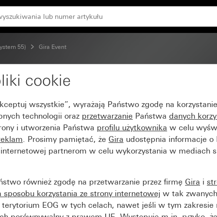
lorze czystej bieli z połyskiem
System 55)
Gira Event
liki cookie
aque biały z ramką poś
Akceptuj wszystkie”, wyrażają Państwo zgodę na korzystani
iem
bnych technologii oraz
przetwarzanie
Państwa
danych korzy
trony i utworzenia Państwa
profilu użytkownika
w celu wyświ
reklam
. Prosimy pamiętać, że
Gira
udostępnia informacje o
y internetowej partnerom w celu wykorzystania w mediach 
ństwo również zgodę na przetwarzanie przez firmę
Gira
i
st
sposobu korzystania ze strony internetowej
w tak zwanych
terytorium EOG w tych celach, nawet jeśli w tym zakresie 
ch porównywalny z prawem UE. Występuje m.in. ryzyko, że