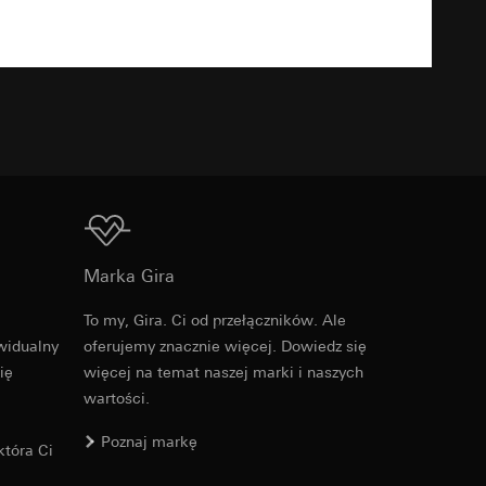
TXT
u kampanii
ata i godzina
zacja geograficzna
osobowych i
osobowych i
Do pobrania
Marka Gira
To my, Gira. Ci od przełączników. Ale
Nr artykułu 0212334
 można znaleźć na
widualny
oferujemy znacznie więcej. Dowiedz się
ię
więcej na temat naszej marki i naszych
RFA
, 384 KB
wartości.
wiający wyjątki:
nym w punkcie 1,
wiający wyjątki:
Poznaj markę
tóra Ci
nym w punkcie 1,