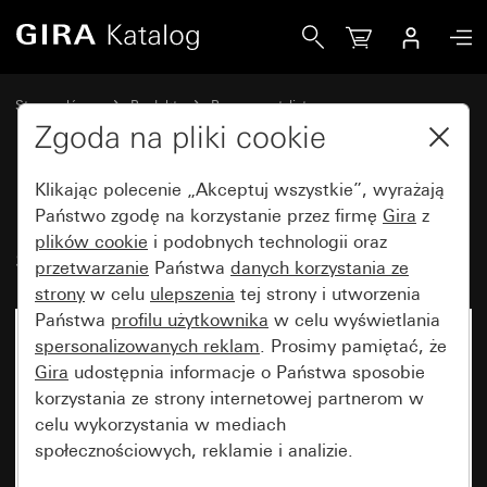
Gira Ramka Gira Esprit linoleum-sklejka, jasnoszary
Strona główna
Produkty
Programy stylistyczne
Gira Esprit (System 55)
Ramka Gira Esprit
Zgoda na pliki cookie
Klikając polecenie „Akceptuj wszystkie”, wyrażają
Ramka Gira Esprit linoleum-
Państwo zgodę na korzystanie przez firmę
Gira
z
plików cookie
i podobnych technologii oraz
sklejka, jasnoszary
przetwarzanie
Państwa
danych korzystania ze
strony
w celu
ulepszenia
tej strony i utworzenia
Państwa
profilu użytkownika
w celu wyświetlania
spersonalizowanych reklam
. Prosimy pamiętać, że
Gira
udostępnia informacje o Państwa sposobie
korzystania ze strony internetowej partnerom w
celu wykorzystania w mediach
społecznościowych, reklamie i analizie.