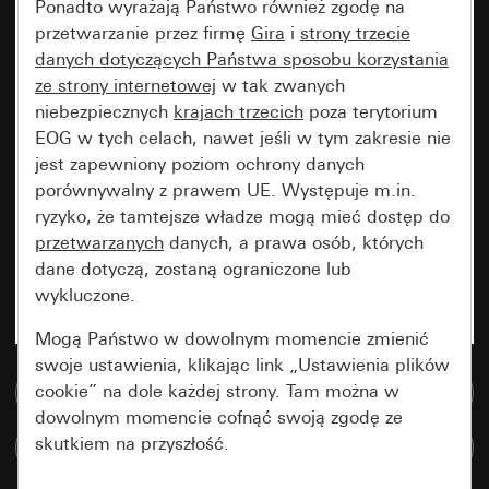
Ponadto wyrażają Państwo również zgodę na
przetwarzanie przez firmę
Gira
i
strony trzecie
danych dotyczących Państwa sposobu korzystania
ze strony internetowej
w tak zwanych
niebezpiecznych
krajach trzecich
poza terytorium
EOG w tych celach, nawet jeśli w tym zakresie nie
jest zapewniony poziom ochrony danych
porównywalny z prawem UE. Występuje m.in.
ryzyko, że tamtejsze władze mogą mieć dostęp do
przetwarzanych
danych, a prawa osób, których
dane dotyczą, zostaną ograniczone lub
wykluczone.
Mogą Państwo w dowolnym momencie zmienić
swoje ustawienia, klikając link „Ustawienia plików
cookie” na dole każdej strony. Tam można w
Do bazy danych multimedialnych
dowolnym momencie cofnąć swoją zgodę ze
skutkiem na przyszłość.
Porównaj artykuły