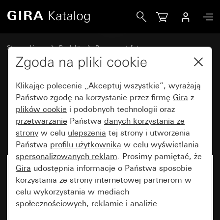
Gira Ramka Gira E2 do płaskiego montażu szary matowy (l
Strona główna
Produkty
Programy stylistyczne
Gira E2 (System 55)
Ramka Gira E2 do płaskiego montażu
Zgoda na pliki cookie
Klikając polecenie „Akceptuj wszystkie”, wyrażają
Ramka Gira E2 do płaskiego
Państwo zgodę na korzystanie przez firmę
Gira
z
plików cookie
i podobnych technologii oraz
montażu szary matowy
przetwarzanie
Państwa
danych korzystania ze
(lakierowany)
strony
w celu
ulepszenia
tej strony i utworzenia
Państwa
profilu użytkownika
w celu wyświetlania
spersonalizowanych reklam
. Prosimy pamiętać, że
Gira
udostępnia informacje o Państwa sposobie
korzystania ze strony internetowej partnerom w
celu wykorzystania w mediach
społecznościowych, reklamie i analizie.