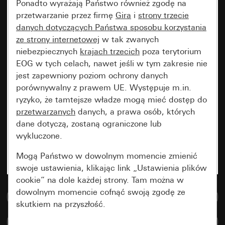
Ponadto wyrażają Państwo również zgodę na
przetwarzanie przez firmę
Gira
i
strony trzecie
danych dotyczących Państwa sposobu korzystania
ze strony internetowej
w tak zwanych
niebezpiecznych
krajach trzecich
poza terytorium
EOG w tych celach, nawet jeśli w tym zakresie nie
jest zapewniony poziom ochrony danych
porównywalny z prawem UE. Występuje m.in.
ryzyko, że tamtejsze władze mogą mieć dostęp do
przetwarzanych
danych, a prawa osób, których
dane dotyczą, zostaną ograniczone lub
wykluczone.
Mogą Państwo w dowolnym momencie zmienić
swoje ustawienia, klikając link „Ustawienia plików
cookie” na dole każdej strony. Tam można w
dowolnym momencie cofnąć swoją zgodę ze
Do bazy danych multimedialnych
skutkiem na przyszłość.
Porównaj artykuły