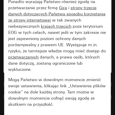
Ponadto wyrażają Państwo również zgodę na
przetwarzanie przez firmę
Gira
i
strony trzecie
danych dotyczących Państwa sposobu korzystania
ze strony internetowej
w tak zwanych
niebezpiecznych
krajach trzecich
poza terytorium
EOG w tych celach, nawet jeśli w tym zakresie nie
jest zapewniony poziom ochrony danych
porównywalny z prawem UE. Występuje m.in.
ryzyko, że tamtejsze władze mogą mieć dostęp do
przetwarzanych
danych, a prawa osób, których
dane dotyczą, zostaną ograniczone lub
wykluczone.
Mogą Państwo w dowolnym momencie zmienić
Do bazy danych multimedialnych
swoje ustawienia, klikając link „Ustawienia plików
cookie” na dole każdej strony. Tam można w
Porównaj artykuły
dowolnym momencie cofnąć swoją zgodę ze
skutkiem na przyszłość.