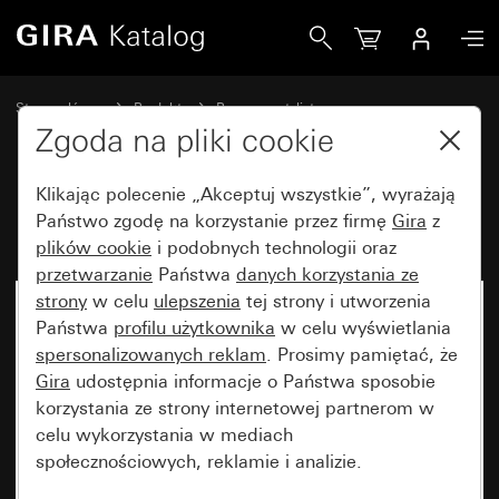
Gira Ramka Gira Studio szkło, czarny
Strona główna
Produkty
Programy stylistyczne
Gira Studio (System 55)
Ramka Gira Studio
Zgoda na pliki cookie
Klikając polecenie „Akceptuj wszystkie”, wyrażają
Ramka Gira Studio szkło, czarny
Państwo zgodę na korzystanie przez firmę
Gira
z
plików cookie
i podobnych technologii oraz
przetwarzanie
Państwa
danych korzystania ze
strony
w celu
ulepszenia
tej strony i utworzenia
Państwa
profilu użytkownika
w celu wyświetlania
spersonalizowanych reklam
. Prosimy pamiętać, że
Gira
udostępnia informacje o Państwa sposobie
korzystania ze strony internetowej partnerom w
celu wykorzystania w mediach
społecznościowych, reklamie i analizie.