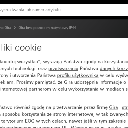
ne Gira
Gira bryzgoszczelny natynkowy IP44
liki cookie
do przewodu do rury Ø
Akceptuj wszystkie”, wyrażają Państwo zgodę na korzystani
bnych technologii oraz
przetwarzanie
Państwa
danych korzy
trony i utworzenia Państwa
profilu użytkownika
w celu wyświ
reklam
. Prosimy pamiętać, że
Gira
udostępnia informacje o
y internetowej partnerom w celu wykorzystania w mediach 
ństwo również zgodę na przetwarzanie przez firmę
Gira
i
st
sposobu korzystania ze strony internetowej
w tak zwanych
terytorium EOG w tych celach, nawet jeśli w tym zakresie 
ch porównywalny z prawem UE. Występuje m.in. ryzyko, że