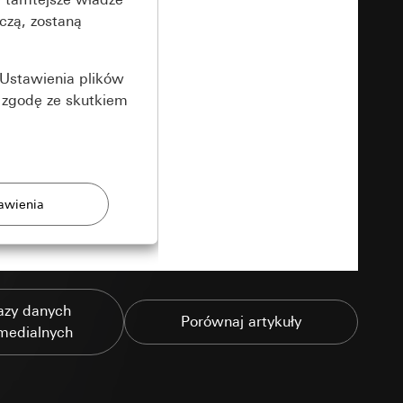
czą, zostaną
Ustawienia plików
 zgodę ze skutkiem
rony
azy danych
zonych przez
Porównaj artykuły
medialnych
ządzenie końcowe
e produkty.
użytkownika,
es pocztowy i adres