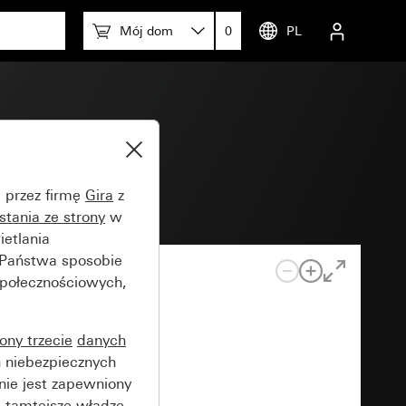
Mój dom
0
PL
 20 mm
e przez firmę
Gira
z
stania ze strony
w
etlania
 Państwa sposobie
społecznościowych,
rony trzecie
danych
 niebezpiecznych
nie jest zapewniony
 tamtejsze władze