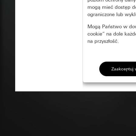
mogą mieć dostęp 
ograniczone lub wykl
Mogą Państwo w dowo
cookie” na dole każ
na przyszłość.
Podstawowe 
Wszystkie pliki coo
Gira Session
Poprawa dzia
Cele przetwarzania
Zastosowanie plików
Strona klientów 
internetowej oraz of
Strona klientów 
użytkowników
Matomo
Marketing
Kategorie danych 
Cele przetwarzania
Strona klientów 
Aby być w stanie r
Kategorie danych 
Strona klientów