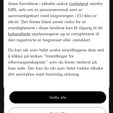
disse formålene i såkalte usikre
tredjeland
utenfor
EØS, selv om et personvernnivå som er
sammenlignbart med lovgivningen i EU ikke er
sikret. Det finnes blant annet risiko for at
myndighetene i disse landene kan få tilgang til de
behandlede
opplysningene og at rettighetene til
den registrerte er begrenset eller utelukket.
Du kan når som helst endre innstillingene dine ved
å klikke på lenken “Innstillinger for
informasjonskapsler” som du finner nederst på
hver side. Der kan du når som helst trekke tilbake
ditt samtykke med fremtidig virkning.
Vesentlige
Alle informasjonskapslene vi trenger for å
Til mediadatabase
kunne vise deg siden.
Sammenlign artikkel