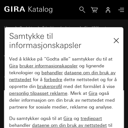
Gira Trykknapp med dobbel vippe uten påskrift / pilsymbol
Hjem
Produkter
Teknikk og funksjoner
Gira KNX system
Gira betjeningsenheter for KNX
Samtykke til
informasjonskapsler
Trykknapp med dobbel vippe
Ved å klikke på “Godta alle” samtykker du til at
uten påskrift / pilsymboler for
Gira
bruker informasjonskapsler
og lignende
teknologier og
behandler
dataene om din bruk av
Gira One og KNX System 55
nettstedet
for å
forbedre
dette nettstedet og for å
opprette din
brukerprofil
med det formålet å vise
personlig tilpasset reklame
. Merk at
Gira
også
deler informasjon om din bruk av nettstedet med
partnere for sosiale medier, reklame og analyse.
Du samtykker også til at
Gira
og
tredjepart
behandler
dataene om din bruk av nettstedet
til