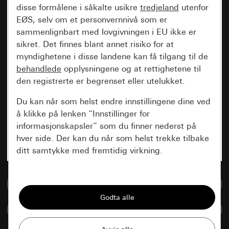
disse formålene i såkalte usikre
tredjeland
utenfor
EØS, selv om et personvernnivå som er
sammenlignbart med lovgivningen i EU ikke er
sikret. Det finnes blant annet risiko for at
myndighetene i disse landene kan få tilgang til de
behandlede
opplysningene og at rettighetene til
den registrerte er begrenset eller utelukket.
Du kan når som helst endre innstillingene dine ved
å klikke på lenken “Innstillinger for
informasjonskapsler” som du finner nederst på
hver side. Der kan du når som helst trekke tilbake
ditt samtykke med fremtidig virkning.
Vesentlige
Til mediadatabase
Alle informasjonskapslene vi trenger for å
kunne vise deg siden.
Sammenlign artikkel