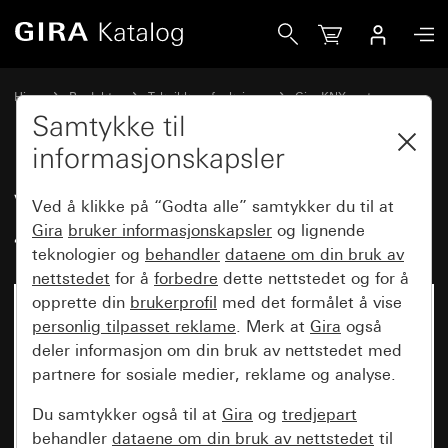
Gira Vippesett enkelt for tastsensor 4.95
Hjem
Produkter
Teknikk og funksjoner
Gira KNX system
Gira betjeningsenheter for KNX
Samtykke til
informasjonskapsler
Vippesett enkelt for tastsensor
Ved å klikke på “Godta alle” samtykker du til at
4.95
Gira
bruker informasjonskapsler
og lignende
teknologier og
behandler
dataene om din bruk av
nettstedet
for å
forbedre
dette nettstedet og for å
opprette din
brukerprofil
med det formålet å vise
personlig tilpasset reklame
. Merk at
Gira
også
deler informasjon om din bruk av nettstedet med
partnere for sosiale medier, reklame og analyse.
Du samtykker også til at
Gira
og
tredjepart
behandler
dataene om din bruk av nettstedet
til