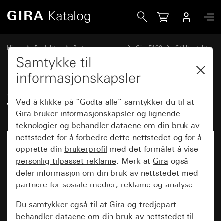
Gira SCHUKO-stikkontakt 16 A 250 V~ med påskrift &quot
Hjem
Produkter
Bryterprogrammer
Gira F100
Stikkontakter
Samtykke til
informasjonskapsler
SCHUKO-stikkontakt 16 A 250
Ved å klikke på “Godta alle” samtykker du til at
V~ med påskrift "EDV"
Gira
bruker informasjonskapsler
og lignende
teknologier og
behandler
dataene om din bruk av
nettstedet
for å
forbedre
dette nettstedet og for å
opprette din
brukerprofil
med det formålet å vise
personlig tilpasset reklame
. Merk at
Gira
også
deler informasjon om din bruk av nettstedet med
partnere for sosiale medier, reklame og analyse.
Du samtykker også til at
Gira
og
tredjepart
behandler
dataene om din bruk av nettstedet
til