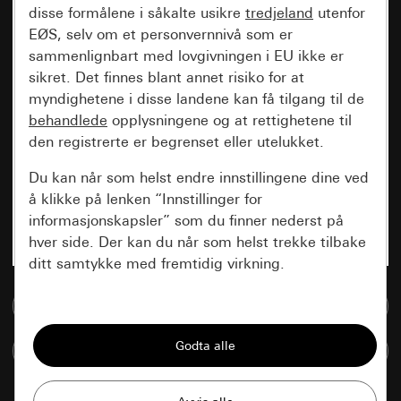
disse formålene i såkalte usikre
tredjeland
utenfor
EØS, selv om et personvernnivå som er
sammenlignbart med lovgivningen i EU ikke er
sikret. Det finnes blant annet risiko for at
myndighetene i disse landene kan få tilgang til de
behandlede
opplysningene og at rettighetene til
den registrerte er begrenset eller utelukket.
Du kan når som helst endre innstillingene dine ved
å klikke på lenken “Innstillinger for
informasjonskapsler” som du finner nederst på
hver side. Der kan du når som helst trekke tilbake
ditt samtykke med fremtidig virkning.
Til mediadatabase
Vesentlige
Alle informasjonskapslene vi trenger for å
Sammenlign artikkel
kunne vise deg siden.