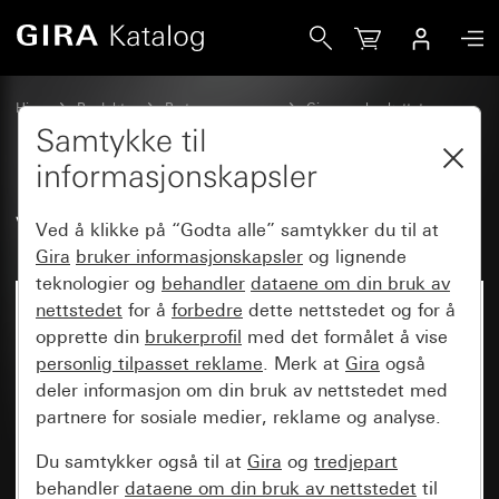
Gira Vippe rett
Hjem
Produkter
Bryterprogrammer
Gira vannbeskyttet
Vannbeskyttet innfelt IP44 Gira TX_44
Samtykke til
informasjonskapsler
Vippe rett
Ved å klikke på “Godta alle” samtykker du til at
Gira
bruker informasjonskapsler
og lignende
teknologier og
behandler
dataene om din bruk av
nettstedet
for å
forbedre
dette nettstedet og for å
opprette din
brukerprofil
med det formålet å vise
personlig tilpasset reklame
. Merk at
Gira
også
deler informasjon om din bruk av nettstedet med
partnere for sosiale medier, reklame og analyse.
Du samtykker også til at
Gira
og
tredjepart
behandler
dataene om din bruk av nettstedet
til