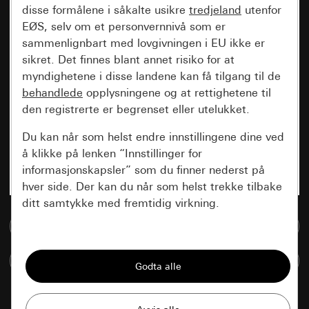
disse formålene i såkalte usikre
tredjeland
utenfor
EØS, selv om et personvernnivå som er
sammenlignbart med lovgivningen i EU ikke er
sikret. Det finnes blant annet risiko for at
myndighetene i disse landene kan få tilgang til de
behandlede
opplysningene og at rettighetene til
den registrerte er begrenset eller utelukket.
Du kan når som helst endre innstillingene dine ved
å klikke på lenken “Innstillinger for
informasjonskapsler” som du finner nederst på
hver side. Der kan du når som helst trekke tilbake
ditt samtykke med fremtidig virkning.
Til mediadatabase
Vesentlige
Sammenlign artikkel
Alle informasjonskapslene vi trenger for å
kunne vise deg siden.