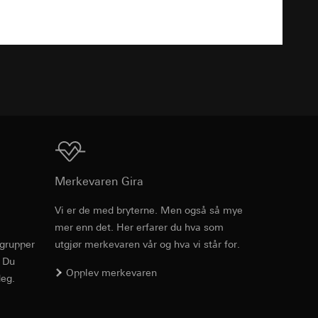
v effekten av
ato og klokkeslett
mmunikasjon og
TXT
ernforordningen
mmunikasjon og
ernforordningen
Nedlasting
Merkevaren Gira
suler, kopi kan
Vi er de med bryterne. Men også så mye
suler, kopi kan
av a i
mer enn det. Her erfarer du hva som
av a i
Art.nr. 283201
rgrupper
utgjør merkevaren vår og hva vi står for.
. Du
RFA
, 568 KB
Opplev merkevaren
eg.