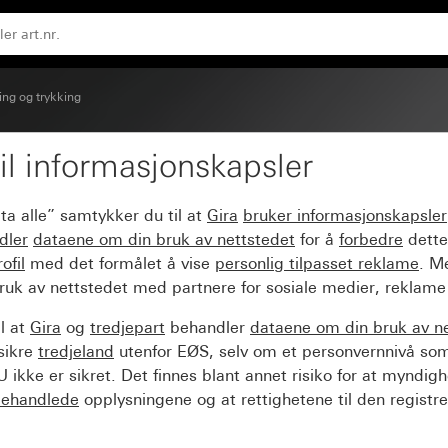
ing og trykking
il informasjonskapsler
vendebryter
ta alle” samtykker du til at
Gira
bruker informasjonskapsler
dler
dataene om din bruk av nettstedet
for å
forbedre
dette
ofil
med det formålet å vise
personlig tilpasset reklame
. M
ruk av nettstedet med partnere for sosiale medier, reklame
l at
Gira
og
tredjepart
behandler
dataene om din bruk av n
sikre
tredjeland
utenfor EØS, selv om et personvernnivå so
 ikke er sikret. Det finnes blant annet risiko for at myndig
ehandlede
opplysningene og at rettighetene til den registre