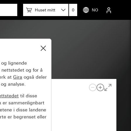
Huset mitt
0
NO
og lignende
 nettstedet og for å
erk at
Gira
også deler
 og analyse.
ettstedet
til disse
m er sammenlignbart
hetene i disse landene
rte er begrenset eller