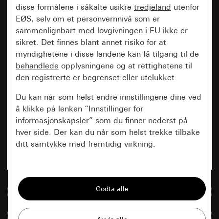
disse formålene i såkalte usikre
tredjeland
utenfor
EØS, selv om et personvernnivå som er
sammenlignbart med lovgivningen i EU ikke er
sikret. Det finnes blant annet risiko for at
myndighetene i disse landene kan få tilgang til de
behandlede
opplysningene og at rettighetene til
den registrerte er begrenset eller utelukket.
Du kan når som helst endre innstillingene dine ved
å klikke på lenken “Innstillinger for
informasjonskapsler” som du finner nederst på
hver side. Der kan du når som helst trekke tilbake
ditt samtykke med fremtidig virkning.
Vesentlige
Alle informasjonskapslene vi trenger for å
Til mediadatabase
kunne vise deg siden.
Sammenlign artikkel