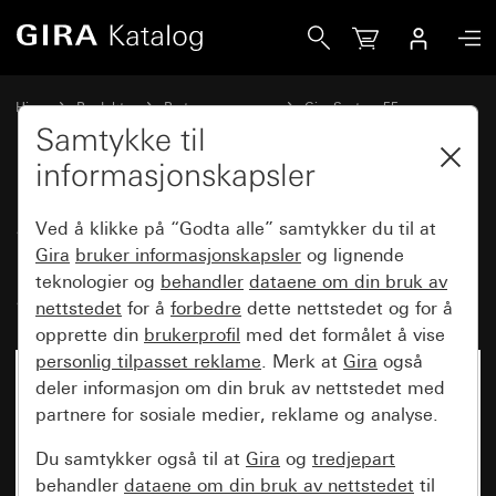
Gira Stikkontakt britisk standard (BS 1363), 13 A 250 V~ 
Hjem
Produkter
Bryterprogrammer
Gira System 55
Stikkontakter
Samtykke til
informasjonskapsler
Stikkontakt britisk standard (BS
Ved å klikke på “Godta alle” samtykker du til at
1363), 13 A 250 V~ med shutter
Gira
bruker informasjonskapsler
og lignende
teknologier og
behandler
dataene om din bruk av
System 55
nettstedet
for å
forbedre
dette nettstedet og for å
opprette din
brukerprofil
med det formålet å vise
personlig tilpasset reklame
. Merk at
Gira
også
Ikke lenger tilgjengelig
deler informasjon om din bruk av nettstedet med
partnere for sosiale medier, reklame og analyse.
Du samtykker også til at
Gira
og
tredjepart
behandler
dataene om din bruk av nettstedet
til