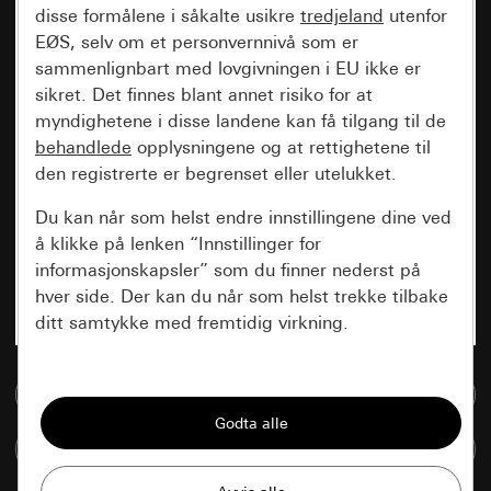
disse formålene i såkalte usikre
tredjeland
utenfor
EØS, selv om et personvernnivå som er
sammenlignbart med lovgivningen i EU ikke er
sikret. Det finnes blant annet risiko for at
myndighetene i disse landene kan få tilgang til de
behandlede
opplysningene og at rettighetene til
den registrerte er begrenset eller utelukket.
Du kan når som helst endre innstillingene dine ved
å klikke på lenken “Innstillinger for
informasjonskapsler” som du finner nederst på
hver side. Der kan du når som helst trekke tilbake
ditt samtykke med fremtidig virkning.
Vesentlige
Til mediadatabase
Alle informasjonskapslene vi trenger for å
kunne vise deg siden.
Sammenlign artikkel