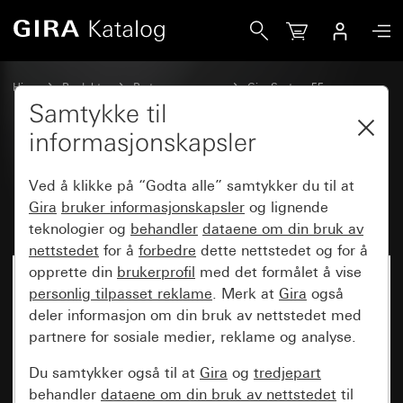
Gira Monteringsramme med klapplokk System 55
Hjem
Produkter
Bryterprogrammer
Gira System 55
Kommunikasjonsteknikk tilbehør
Samtykke til
informasjonskapsler
Monteringsramme med
Ved å klikke på “Godta alle” samtykker du til at
klapplokk System 55
Gira
bruker informasjonskapsler
og lignende
teknologier og
behandler
dataene om din bruk av
nettstedet
for å
forbedre
dette nettstedet og for å
opprette din
brukerprofil
med det formålet å vise
personlig tilpasset reklame
. Merk at
Gira
også
deler informasjon om din bruk av nettstedet med
partnere for sosiale medier, reklame og analyse.
Du samtykker også til at
Gira
og
tredjepart
behandler
dataene om din bruk av nettstedet
til