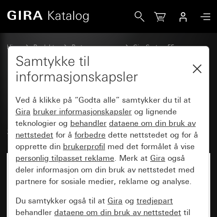
Gira Universal blinddeksel for deksel Modular Jack dobbel 
Hjem
Produkter
Bryterprogrammer
Gira System 55
Kommunikasjonsteknikk nettverksteknikk
Samtykke til
informasjonskapsler
Universal blinddeksel for deksel
Ved å klikke på “Godta alle” samtykker du til at
Modular Jack dobbel med 30°
Gira
bruker informasjonskapsler
og lignende
teknologier og
behandler
dataene om din bruk av
skråuttak og tekstfelt
nettstedet
for å
forbedre
dette nettstedet og for å
opprette din
brukerprofil
med det formålet å vise
personlig tilpasset reklame
. Merk at
Gira
også
deler informasjon om din bruk av nettstedet med
partnere for sosiale medier, reklame og analyse.
Du samtykker også til at
Gira
og
tredjepart
behandler
dataene om din bruk av nettstedet
til