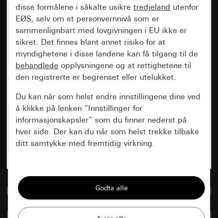
disse formålene i såkalte usikre
tredjeland
utenfor
EØS, selv om et personvernnivå som er
sammenlignbart med lovgivningen i EU ikke er
sikret. Det finnes blant annet risiko for at
myndighetene i disse landene kan få tilgang til de
behandlede
opplysningene og at rettighetene til
den registrerte er begrenset eller utelukket.
Du kan når som helst endre innstillingene dine ved
å klikke på lenken “Innstillinger for
informasjonskapsler” som du finner nederst på
hver side. Der kan du når som helst trekke tilbake
ditt samtykke med fremtidig virkning.
Vesentlige
Alle informasjonskapslene vi trenger for å
Til mediadatabase
kunne vise deg siden.
Sammenlign artikkel