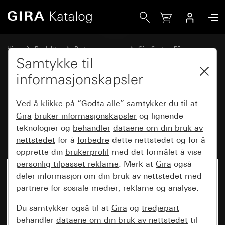
Gira Innfelt radio RDS med én høyttaler Betjeningspåsats i s
Hjem
Produkter
Bryterprogrammer
Gira System 55
Audiosystemer
Samtykke til
informasjonskapsler
Innfelt radio RDS med én
Ved å klikke på “Godta alle” samtykker du til at
høyttaler Betjeningspåsats i svart
Gira
bruker informasjonskapsler
og lignende
teknologier og
behandler
dataene om din bruk av
glass-finish
nettstedet
for å
forbedre
dette nettstedet og for å
opprette din
brukerprofil
med det formålet å vise
personlig tilpasset reklame
. Merk at
Gira
også
deler informasjon om din bruk av nettstedet med
partnere for sosiale medier, reklame og analyse.
Du samtykker også til at
Gira
og
tredjepart
behandler
dataene om din bruk av nettstedet
til