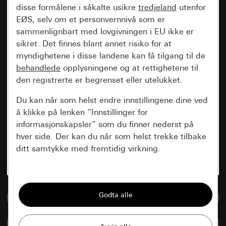
disse formålene i såkalte usikre
tredjeland
utenfor
EØS, selv om et personvernnivå som er
sammenlignbart med lovgivningen i EU ikke er
sikret. Det finnes blant annet risiko for at
myndighetene i disse landene kan få tilgang til de
behandlede
opplysningene og at rettighetene til
den registrerte er begrenset eller utelukket.
Du kan når som helst endre innstillingene dine ved
å klikke på lenken “Innstillinger for
informasjonskapsler” som du finner nederst på
hver side. Der kan du når som helst trekke tilbake
ditt samtykke med fremtidig virkning.
Vesentlige
Alle informasjonskapslene vi trenger for å
Til mediadatabase
kunne vise deg siden.
Sammenlign artikkel