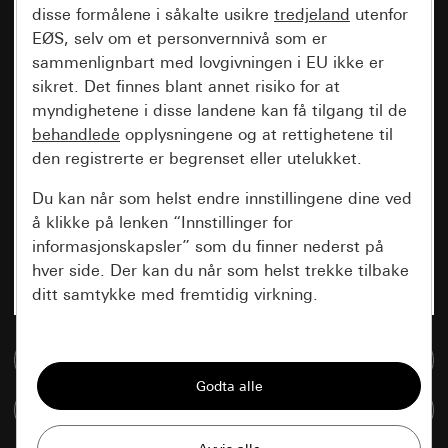
disse formålene i såkalte usikre
tredjeland
utenfor
EØS, selv om et personvernnivå som er
sammenlignbart med lovgivningen i EU ikke er
sikret. Det finnes blant annet risiko for at
myndighetene i disse landene kan få tilgang til de
behandlede
opplysningene og at rettighetene til
den registrerte er begrenset eller utelukket.
Du kan når som helst endre innstillingene dine ved
å klikke på lenken “Innstillinger for
informasjonskapsler” som du finner nederst på
hver side. Der kan du når som helst trekke tilbake
ditt samtykke med fremtidig virkning.
Vesentlige
Til mediadatabase
Alle informasjonskapslene vi trenger for å
kunne vise deg siden.
Sammenlign artikkel