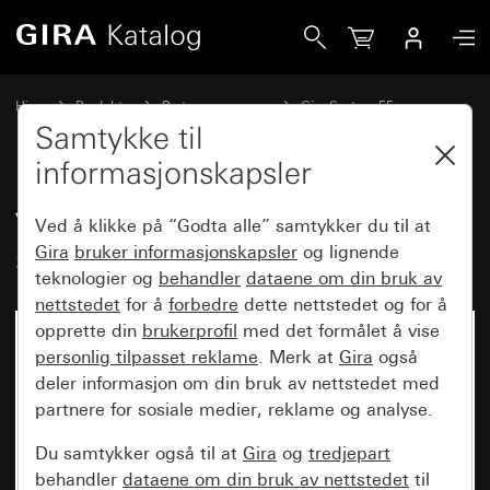
Gira Vippesett 5-dobbelt Plus (2+3) skrivbar System 55
Hjem
Produkter
Bryterprogrammer
Gira System 55
Vippesett for bussystemer
Samtykke til
informasjonskapsler
Vippesett 5-dobbelt Plus (2+3)
Ved å klikke på “Godta alle” samtykker du til at
skrivbar System 55
Gira
bruker informasjonskapsler
og lignende
teknologier og
behandler
dataene om din bruk av
nettstedet
for å
forbedre
dette nettstedet og for å
opprette din
brukerprofil
med det formålet å vise
personlig tilpasset reklame
. Merk at
Gira
også
deler informasjon om din bruk av nettstedet med
partnere for sosiale medier, reklame og analyse.
Du samtykker også til at
Gira
og
tredjepart
behandler
dataene om din bruk av nettstedet
til