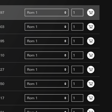
ernforordningen
mmunikasjon og
597
Rom 1
ernforordningen
603
Rom 1
495
Rom 1
610
Rom 1
Assistant-
 menneske eller et
ed en person
627
Rom 1
suler, kopi kan
edet, musbevegelser
av a i
ttstedet,
450
Rom 1
ettstedet,
917
Rom 1
mmunikasjon og
an Giras