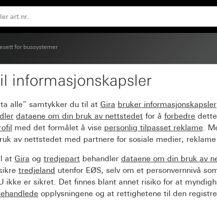
esett for bussystemer
il informasjonskapsler
Plus (2+3) skrivbar Sys
ta alle” samtykker du til at
Gira
bruker informasjonskapsler
dler
dataene om din bruk av nettstedet
for å
forbedre
dette
ofil
med det formålet å vise
personlig tilpasset reklame
. M
ruk av nettstedet med partnere for sosiale medier, reklame
l at
Gira
og
tredjepart
behandler
dataene om din bruk av n
sikre
tredjeland
utenfor EØS, selv om et personvernnivå so
 ikke er sikret. Det finnes blant annet risiko for at myndig
ehandlede
opplysningene og at rettighetene til den registre