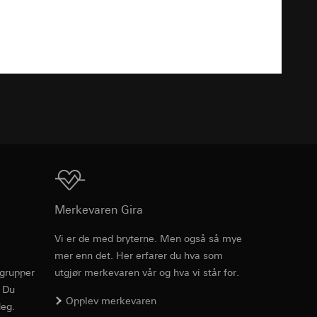
v effekten av
Nedlasting
ato og klokkeslett
mmunikasjon og
ernforordningen
mmunikasjon og
TXT
ernforordningen
Nedlasting
suler, kopi kan
Merkevaren Gira
suler, kopi kan
av a i
av a i
Vi er de med bryterne. Men også så mye
mer enn det. Her erfarer du hva som
PDF
, 95.9 KB
rgrupper
utgjør merkevaren vår og hva vi står for.
. Du
Opplev merkevaren
eg.