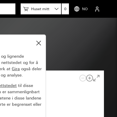
Huset mitt
0
NO
tem 55
og lignende
 nettstedet og for å
erk at
Gira
også deler
 og analyse.
ettstedet
til disse
m er sammenlignbart
hetene i disse landene
rte er begrenset eller