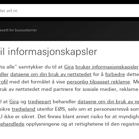
esett for bussystemer
il informasjonskapsler
us System 55
ta alle” samtykker du til at
Gira
bruker informasjonskapsler
dler
dataene om din bruk av nettstedet
for å
forbedre
dette
ofil
med det formålet å vise
personlig tilpasset reklame
. M
ruk av nettstedet med partnere for sosiale medier, reklame
l at
Gira
og
tredjepart
behandler
dataene om din bruk av n
sikre
tredjeland
utenfor EØS, selv om et personvernnivå so
 ikke er sikret. Det finnes blant annet risiko for at myndig
ehandlede
opplysningene og at rettighetene til den registre