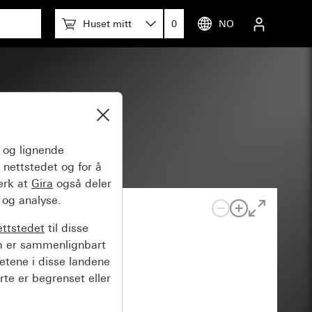
Huset mitt
0
NO
og lignende
 nettstedet og for å
erk at
Gira
også deler
 og analyse.
ettstedet
til disse
m er sammenlignbart
hetene i disse landene
rte er begrenset eller