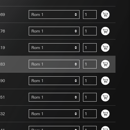
ernforordningen
mmunikasjon og
269
Rom 1
ernforordningen
276
Rom 1
419
Rom 1
283
Rom 1
Assistant-
 menneske eller et
ed en person
290
Rom 1
suler, kopi kan
edet, musbevegelser
av a i
ttstedet,
351
Rom 1
ettstedet,
832
Rom 1
mmunikasjon og
an Giras