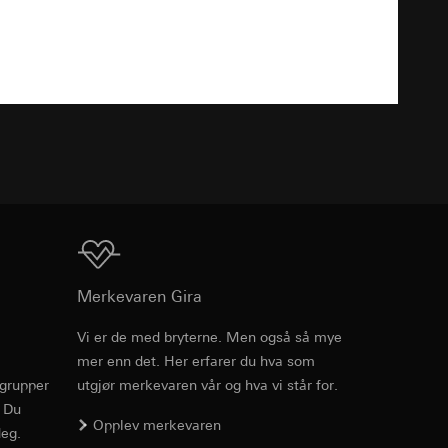
v effekten av
Nedlasting
ato og klokkeslett
mmunikasjon og
ernforordningen
mmunikasjon og
TXT
ernforordningen
Nedlasting
suler, kopi kan
Merkevaren Gira
suler, kopi kan
av a i
av a i
Vi er de med bryterne. Men også så mye
mer enn det. Her erfarer du hva som
PDF
, 95.9 KB
rgrupper
utgjør merkevaren vår og hva vi står for.
. Du
Opplev merkevaren
eg.