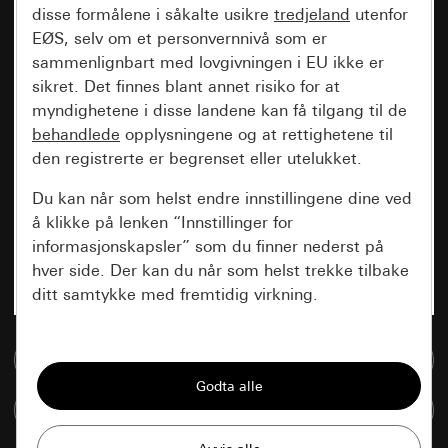
disse formålene i såkalte usikre
tredjeland
utenfor
EØS, selv om et personvernnivå som er
sammenlignbart med lovgivningen i EU ikke er
sikret. Det finnes blant annet risiko for at
myndighetene i disse landene kan få tilgang til de
behandlede
opplysningene og at rettighetene til
den registrerte er begrenset eller utelukket.
Du kan når som helst endre innstillingene dine ved
å klikke på lenken “Innstillinger for
informasjonskapsler” som du finner nederst på
hver side. Der kan du når som helst trekke tilbake
ditt samtykke med fremtidig virkning.
Vesentlige
Til mediadatabase
Alle informasjonskapslene vi trenger for å
kunne vise deg siden.
Sammenlign artikkel