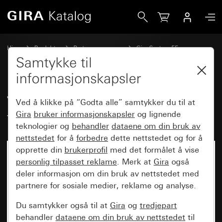
Gira Vippesett 4-dobbelt (1+3) med tekstfelt System 55
Hjem
Produkter
Bryterprogrammer
Gira System 55
Vippesett for bussystemer
Samtykke til
informasjonskapsler
Vippesett 4-dobbelt (1+3) med
Ved å klikke på “Godta alle” samtykker du til at
tekstfelt System 55
Gira
bruker informasjonskapsler
og lignende
teknologier og
behandler
dataene om din bruk av
nettstedet
for å
forbedre
dette nettstedet og for å
opprette din
brukerprofil
med det formålet å vise
personlig tilpasset reklame
. Merk at
Gira
også
deler informasjon om din bruk av nettstedet med
partnere for sosiale medier, reklame og analyse.
Du samtykker også til at
Gira
og
tredjepart
behandler
dataene om din bruk av nettstedet
til