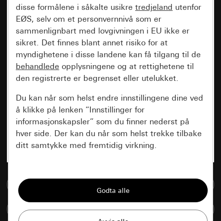
disse formålene i såkalte usikre
tredjeland
utenfor
EØS, selv om et personvernnivå som er
sammenlignbart med lovgivningen i EU ikke er
sikret. Det finnes blant annet risiko for at
myndighetene i disse landene kan få tilgang til de
behandlede
opplysningene og at rettighetene til
den registrerte er begrenset eller utelukket.
Du kan når som helst endre innstillingene dine ved
å klikke på lenken “Innstillinger for
informasjonskapsler” som du finner nederst på
hver side. Der kan du når som helst trekke tilbake
ditt samtykke med fremtidig virkning.
Vesentlige
Til mediadatabase
Alle informasjonskapslene vi trenger for å
kunne vise deg siden.
Sammenlign artikkel