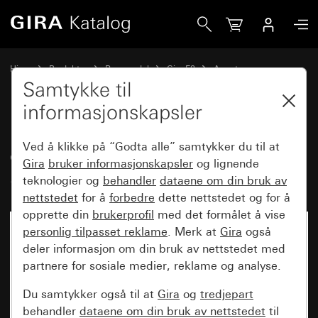
Gira Mellomstykke for dekkramme dobbel uten mellomstyk
Hjem
Produkter
Reservedel
Gira E2
Annet
Samtykke til
informasjonskapsler
Mellomstykke for dekkramme
Ved å klikke på “Godta alle” samtykker du til at
dobbel uten mellomstykke Gira
Gira
bruker informasjonskapsler
og lignende
Standard E2
teknologier og
behandler
dataene om din bruk av
nettstedet
for å
forbedre
dette nettstedet og for å
opprette din
brukerprofil
med det formålet å vise
personlig tilpasset reklame
. Merk at
Gira
også
deler informasjon om din bruk av nettstedet med
partnere for sosiale medier, reklame og analyse.
Du samtykker også til at
Gira
og
tredjepart
behandler
dataene om din bruk av nettstedet
til