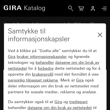
Gira Profil 55 for loddrett og vannrett montering 5-dobbel
Hjem
Produkter
Bryterprogrammer
Gira E2 (System 55)
Installasjon med Profil 55
Samtykke til
informasjonskapsler
Profil 55 for loddrett og vannrett
Ved å klikke på “Godta alle” samtykker du til at
montering 5-dobbel
Gira
bruker informasjonskapsler
og lignende
teknologier og
behandler
dataene om din bruk av
nettstedet
for å
forbedre
dette nettstedet og for å
opprette din
brukerprofil
med det formålet å vise
personlig tilpasset reklame
. Merk at
Gira
også
deler informasjon om din bruk av nettstedet med
partnere for sosiale medier, reklame og analyse.
Du samtykker også til at
Gira
og
tredjepart
behandler
dataene om din bruk av nettstedet
til