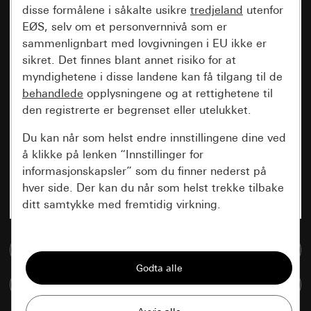
disse formålene i såkalte usikre
tredjeland
utenfor
EØS, selv om et personvernnivå som er
sammenlignbart med lovgivningen i EU ikke er
sikret. Det finnes blant annet risiko for at
myndighetene i disse landene kan få tilgang til de
behandlede
opplysningene og at rettighetene til
den registrerte er begrenset eller utelukket.
Du kan når som helst endre innstillingene dine ved
å klikke på lenken “Innstillinger for
informasjonskapsler” som du finner nederst på
hver side. Der kan du når som helst trekke tilbake
ditt samtykke med fremtidig virkning.
Vesentlige
Til mediadatabase
Alle informasjonskapslene vi trenger for å
kunne vise deg siden.
Sammenlign artikkel