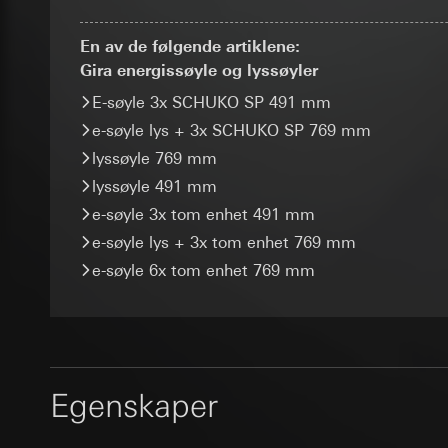
markedsførings- og 
Senere behandlin
_sda-server_
besøkende på nettst
En av de følgende artiklene:
oppmerksomheten kan
Mottaker:
Formål med behandl
Gira energissøyle og lyssøyler
Kategorier for pers
Interne avdeling
Kategorier for pers
Browser Referrer, Us
Google Ireland L
E-søyle 3x SCHUKO SP 491 mm
Rettslig grunnlag og
overføringsparamete
For informasjon
personvernforordni
e-søyle lys + 3x SCHUKO SP 769 mm
adresseangivelse) v
https://business.
Mottaker:
i Tyskland
lyssøyle 769 mm
Overføring til tredj
Interne avdeling
Rettslig grunnlag og
lyssøyle 491 mm
Tredjeland: USA
ISE Individuell
Bruk av tjeneste
e-søyle 3x tom enhet 491 mm
Avgjørelse om ti
telemedier)
Overføring til tredj
bestilles ved hen
Senere behandlin
e-søyle lys + 3x tom enhet 769 mm
Informasjonskapsel
personvernforor
e-søyle 6x tom enhet 769 mm
Mottaker:
Informasjonskapsel
Interne avdeling
supported_b
SC Networks G
Formål med behandl
Google Analy
Overføring til tredj
Kategorier for pers
Formål med behandl
Informasjonskapsel
Rettslig grunnlag og
blant annet de besø
personvernforordni
Egenskaper
til en bedre side- o
Facebook Pi
Mottaker:
Interne 
Kategorier for pers
Overføring til tredj
Formål med behandl
(anonymisert)