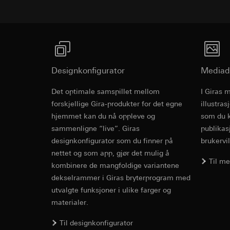
Formål med behandl
Kategorier for pers
Artikkel 6, avsni
kampanjer
Rettslig grunnlag og
Forsvar av beret
Kategorier for pers
Bruk av tjeneste
Mottaker:
Interne 
for besøket, enhets
telemedier)
Overføring til tredj
Rettslig grunnlag og
Senere behandlin
Informasjonskapsel
Bruk av tjeneste
Mottaker:
telemedier)
Designkonfigurator
Mediad
Interne avdeling
Senere behandlin
Google Ireland L
Det optimale samspillet mellom
I Giras 
Mottaker:
Undergroun
For informasjon
forskjellige Gira-produkter for det egne
illustra
Interne avdeling
https://business.
hjemmet kan du nå oppleve og
som du k
Pinterest, Inc. (
Overføring til tredj
sammenligne “live”. Giras
publikas
Operating instruct
Overføring til tredj
Tredjeland: USA
designkonfigurator som du finner på
brukervil
Tredjeland: USA
Avgjørelse om ti
nettet og som app, gjør det mulig å
Avgjørelse om ti
bestilles ved hen
Til m
kombinere de mangfoldige variantene
bestilles ved hen
personvernforor
dekselrammer i Giras bryterprogram med
personvernforor
Informasjonskapsel
utvalgte funksjoner i ulike farger og
Informasjonskapsel
materialer.
Vimeo
LinkedIn Ins
Til designkonfigurator
Formål med behandl