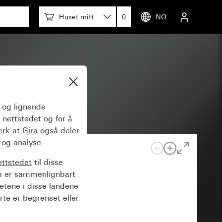
Huset mitt
0
NO
og lignende
 nettstedet og for å
erk at
Gira
også deler
 og analyse.
ettstedet
til disse
m er sammenlignbart
hetene i disse landene
rte er begrenset eller