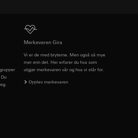
v effekten av
ato og klokkeslett
mmunikasjon og
ernforordningen
mmunikasjon og
Nedlasting
Merkevaren Gira
ernforordningen
Vi er de med bryterne. Men også så mye
mer enn det. Her erfarer du hva som
Art.nr. 1340 00
rgrupper
utgjør merkevaren vår og hva vi står for.
. Du
PDF
, 227.5 KB
Opplev merkevaren
eg.
suler, kopi kan
suler, kopi kan
av a i
av a i
Nedlasting