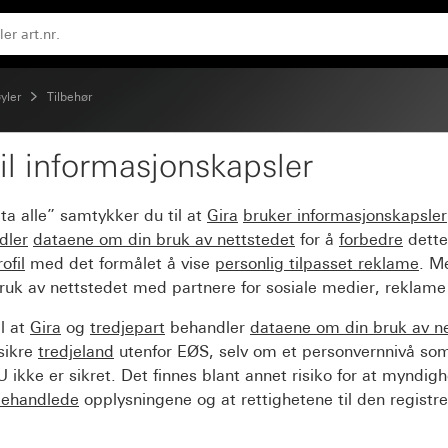
yler
Tilbehør
il informasjonskapsler
ta alle” samtykker du til at
Gira
bruker informasjonskapsler
dler
dataene om din bruk av nettstedet
for å
forbedre
dette
ofil
med det formålet å vise
personlig tilpasset reklame
. M
ruk av nettstedet med partnere for sosiale medier, reklame
l at
Gira
og
tredjepart
behandler
dataene om din bruk av n
sikre
tredjeland
utenfor EØS, selv om et personvernnivå so
 ikke er sikret. Det finnes blant annet risiko for at myndig
ehandlede
opplysningene og at rettighetene til den registre