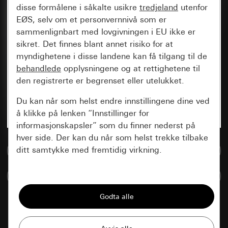
disse formålene i såkalte usikre
tredjeland
utenfor
EØS, selv om et personvernnivå som er
sammenlignbart med lovgivningen i EU ikke er
sikret. Det finnes blant annet risiko for at
myndighetene i disse landene kan få tilgang til de
behandlede
opplysningene og at rettighetene til
den registrerte er begrenset eller utelukket.
Du kan når som helst endre innstillingene dine ved
å klikke på lenken “Innstillinger for
informasjonskapsler” som du finner nederst på
hver side. Der kan du når som helst trekke tilbake
ditt samtykke med fremtidig virkning.
Til mediadatabase
Sammenlign artikkel
Vesentlige
Alle informasjonskapslene vi trenger for å
kunne vise deg siden.
renhvit glans
1314 03