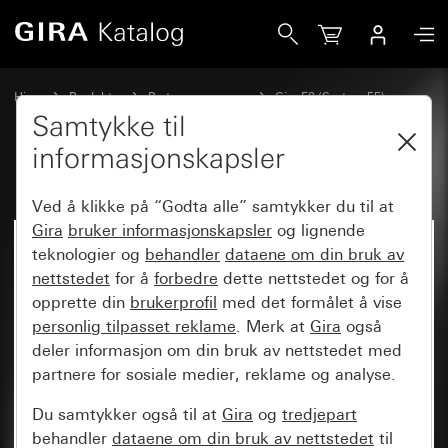
Gira
Hjem
Produkter
Bryterprogrammer
Gira E2 (System 55)
Dekkramme Gira E2 for flat innbygging
Samtykke til
informasjonskapsler
Ved å klikke på “Godta alle” samtykker du til at
Gira
bruker informasjonskapsler
og lignende
teknologier og
behandler
dataene om din bruk av
nettstedet
for å
forbedre
dette nettstedet og for å
opprette din
brukerprofil
med det formålet å vise
personlig tilpasset reklame
. Merk at
Gira
også
deler informasjon om din bruk av nettstedet med
partnere for sosiale medier, reklame og analyse.
Du samtykker også til at
Gira
og
tredjepart
behandler
dataene om din bruk av nettstedet
til