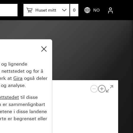
Huset mitt
0
NO
(lakkert)
og lignende
 nettstedet og for å
erk at
Gira
også deler
 og analyse.
ettstedet
til disse
m er sammenlignbart
hetene i disse landene
rte er begrenset eller