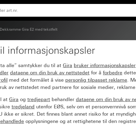
Dekkramme Gira E2 med tekstfelt
il informasjonskapsler
d tekstfelt svart matt 
ta alle” samtykker du til at
Gira
bruker informasjonskapsler
dler
dataene om din bruk av nettstedet
for å
forbedre
dette
ofil
med det formålet å vise
personlig tilpasset reklame
. M
ruk av nettstedet med partnere for sosiale medier, reklame
l at
Gira
og
tredjepart
behandler
dataene om din bruk av n
sikre
tredjeland
utenfor EØS, selv om et personvernnivå so
 ikke er sikret. Det finnes blant annet risiko for at myndig
ehandlede
opplysningene og at rettighetene til den registre