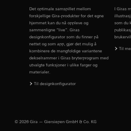
Formål med behandl
Kategorier for pers
til plassering av må
Det optimale samspillet mellom
I Giras 
Privatkundeside:
Cover frame
Kategorier for pers
forskjellige Gira-produkter for det egne
illustra
utført av bruker
Rettslig grunnlag og
hjemmet kan du nå oppleve og
som du k
Forretningskunde
Bruk av tjeneste
musbevegelser ut
sammenligne “live”. Giras
publikas
Cleaning and care
telemedier)
internettadresse
designkonfigurator som du finner på
brukervil
Senere behandlin
Rettslig grunnlag og
nettet og som app, gjør det mulig å
Til m
Mottaker:
Bruk av tjeneste
kombinere de mangfoldige variantene
Interne avdeling
telemedier)
dekselrammer i Giras bryterprogram med
LinkedIn Irelan
Senere behandlin
utvalgte funksjoner i ulike farger og
Overføring til tredj
Mottaker:
Vimeo, 
materialer.
overføring av person
Overføring til tredj
Gira E2
personvernerklæring
Til designkonfigurator
Tredjeland: USA
Informasjonskapsel
Avgjørelse om ti
bestilles ved hen
Steckbrief, Merkm
Google Ads (
personvernforor
Informasjonskapsel
Formål med behandl
kampanjer. Google A
© 2026 Gira — Giersiepen GmbH & Co. KG
søkeresultater og a
Hotjar