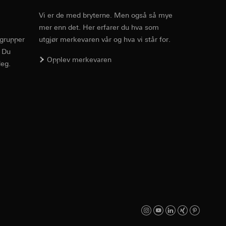
enne informasjonen
Vi er de med bryterne. Men også så mye
edet, musbevegelser
r-URL og tidsstempel
mer enn det. Her erfarer du hva som
PDF
, 600.29 KB
rgrupper
utgjør merkevaren vår og hva vi står for.
ttstedet,
mmunikasjon og
ettstedet,
. Du
Opplev merkevaren
eg.
ernforordningen
mmunikasjon og
Nedlasting
ernforordningen
hensyn til
PDF
, 329.98 KB
suler, kopi kan
av a i
v effekten av
e medier, i
jer.