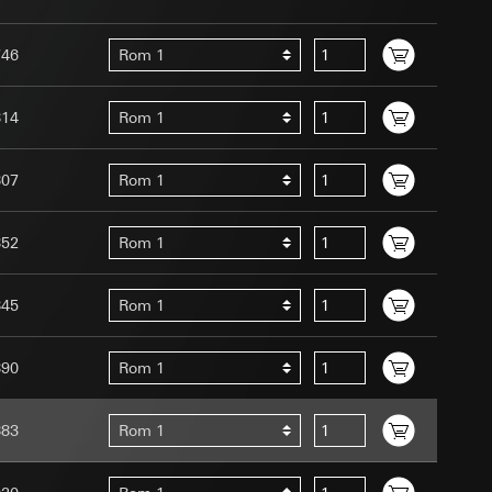
ernforordningen
mmunikasjon og
746
Rom 1
ernforordningen
814
Rom 1
807
Rom 1
852
Rom 1
Assistant-
 menneske eller et
ed en person
845
Rom 1
suler, kopi kan
edet, musbevegelser
av a i
ttstedet,
890
Rom 1
ettstedet,
883
Rom 1
mmunikasjon og
an Giras