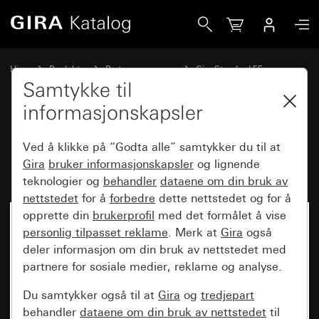
Gira Dekkramme Gira Standard 55 med tekstfelt kremhvit 
Hjem
Produkter
Bryterprogrammer
Gira Standard 55
Dekkramme Gira Standard 55 med tekstfelt
Samtykke til
informasjonskapsler
Dekkramme Gira Standard 55
Ved å klikke på “Godta alle” samtykker du til at
med tekstfelt kremhvit glans
Gira
bruker informasjonskapsler
og lignende
teknologier og
behandler
dataene om din bruk av
nettstedet
for å
forbedre
dette nettstedet og for å
opprette din
brukerprofil
med det formålet å vise
personlig tilpasset reklame
. Merk at
Gira
også
deler informasjon om din bruk av nettstedet med
partnere for sosiale medier, reklame og analyse.
Du samtykker også til at
Gira
og
tredjepart
behandler
dataene om din bruk av nettstedet
til