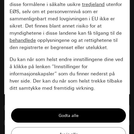
disse formålene i såkalte usikre
tredjeland
utenfor
EØS, selv om et personvernnivå som er
sammenlignbart med lovgivningen i EU ikke er
sikret. Det finnes blant annet risiko for at
myndighetene i disse landene kan få tilgang til de
behandlede
opplysningene og at rettighetene til
den registrerte er begrenset eller utelukket.
Du kan når som helst endre innstillingene dine ved
å klikke på lenken “Innstillinger for
informasjonskapsler” som du finner nederst på
hver side. Der kan du når som helst trekke tilbake
ditt samtykke med fremtidig virkning.
Vesentlige
Til mediadatabase
Alle informasjonskapslene vi trenger for å
kunne vise deg siden.
Sammenlign artikkel