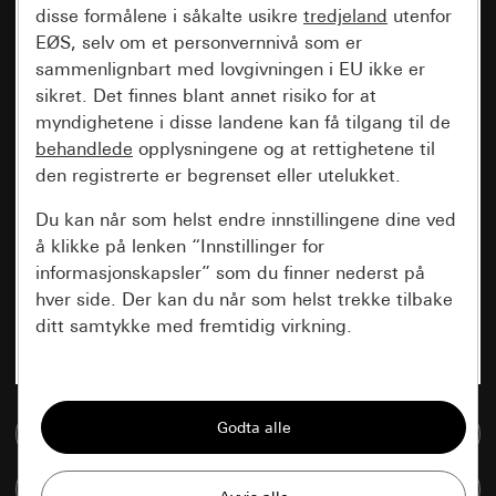
disse formålene i såkalte usikre
tredjeland
utenfor
EØS, selv om et personvernnivå som er
sammenlignbart med lovgivningen i EU ikke er
sikret. Det finnes blant annet risiko for at
myndighetene i disse landene kan få tilgang til de
behandlede
opplysningene og at rettighetene til
den registrerte er begrenset eller utelukket.
Du kan når som helst endre innstillingene dine ved
å klikke på lenken “Innstillinger for
informasjonskapsler” som du finner nederst på
hver side. Der kan du når som helst trekke tilbake
ditt samtykke med fremtidig virkning.
Vesentlige
Alle informasjonskapslene vi trenger for å
Til mediadatabase
kunne vise deg siden.
Sammenlign artikkel