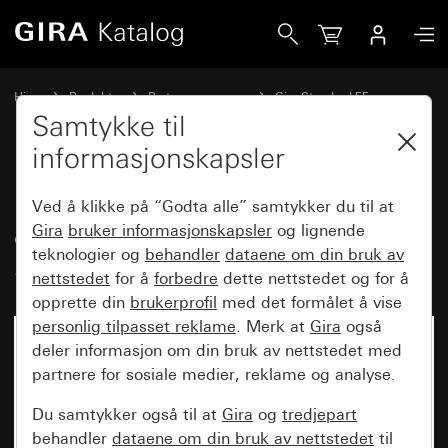
Gira Påvegghus, komplett med dekkramme Dobbel for Sta
Hjem
Produkter
Bryterprogrammer
Gira Standard 55
Påvegg
Samtykke til
informasjonskapsler
Påvegghus, komplett med
Ved å klikke på “Godta alle” samtykker du til at
dekkramme Dobbel for
Gira
bruker informasjonskapsler
og lignende
teknologier og
behandler
dataene om din bruk av
Standard 55
nettstedet
for å
forbedre
dette nettstedet og for å
opprette din
brukerprofil
med det formålet å vise
personlig tilpasset reklame
. Merk at
Gira
også
deler informasjon om din bruk av nettstedet med
partnere for sosiale medier, reklame og analyse.
Du samtykker også til at
Gira
og
tredjepart
behandler
dataene om din bruk av nettstedet
til