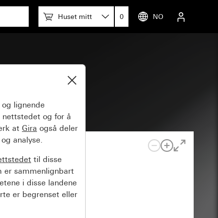
Huset mitt
0
NO
og lignende
 nettstedet og for å
erk at
Gira
også deler
 og analyse.
ettstedet
til disse
m er sammenlignbart
hetene i disse landene
rte er begrenset eller