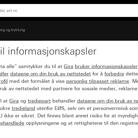
ing og trykking
il informasjonskapsler
ter og nøkkeltrykknapp
ta alle” samtykker du til at
Gira
bruker informasjonskapsler
dler
dataene om din bruk av nettstedet
for å
forbedre
dette
ofil
med det formålet å vise
personlig tilpasset reklame
. M
ruk av nettstedet med partnere for sosiale medier, reklame
l at
Gira
og
tredjepart
behandler
dataene om din bruk av n
sikre
tredjeland
utenfor EØS, selv om et personvernnivå so
 ikke er sikret. Det finnes blant annet risiko for at myndig
ehandlede
opplysningene og at rettighetene til den registre