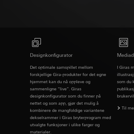
Programvare
Formål med behandl
Kategorier for pers
Artikkel 6, avsni
kampanjer
Rettslig grunnlag og
Forsvar av beret
Kategorier for pers
Bruk av tjeneste
Mottaker:
Interne 
for besøket, enhets
telemedier)
Overføring til tredj
Rettslig grunnlag og
Senere behandlin
Informasjonskapsel
Bruk av tjeneste
Mottaker:
telemedier)
Interne avdeling
Senere behandlin
Google Ireland L
Designkonfigurator
Mediad
Mottaker:
For informasjon
Interne avdeling
https://business.
Det optimale samspillet mellom
I Giras 
Pinterest, Inc. (
Overføring til tredj
forskjellige Gira-produkter for det egne
illustra
Overføring til tredj
Tredjeland: USA
hjemmet kan du nå oppleve og
som du k
Tredjeland: USA
Avgjørelse om ti
sammenligne “live”. Giras
publikas
Avgjørelse om ti
bestilles ved hen
designkonfigurator som du finner på
brukervil
bestilles ved hen
personvernforor
nettet og som app, gjør det mulig å
personvernforor
Informasjonskapsel
Til m
kombinere de mangfoldige variantene
Informasjonskapsel
dekselrammer i Giras bryterprogram med
Vimeo
utvalgte funksjoner i ulike farger og
LinkedIn Ins
Formål med behandl
materialer.