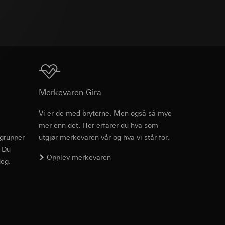
v effekten av
TXT
ato og klokkeslett
mmunikasjon og
ernforordningen
mmunikasjon og
ernforordningen
Nedlasting
Merkevaren Gira
Vi er de med bryterne. Men også så mye
mer enn det. Her erfarer du hva som
rgrupper
utgjør merkevaren vår og hva vi står for.
suler, kopi kan
. Du
suler, kopi kan
av a i
Opplev merkevaren
eg.
av a i