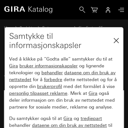
Gira Deksel for UAE/IAE (ISDN)- og nettverkstilkoblingsbok
Hjem
Produkter
Bryterprogrammer
Gira System 55
Kommunikasjonsteknikk nettverksteknikk
Samtykke til
informasjonskapsler
Deksel for UAE/IAE (ISDN)- og
Ved å klikke på “Godta alle” samtykker du til at
nettverkstilkoblingsboks med
Gira
bruker informasjonskapsler
og lignende
teknologier og
behandler
dataene om din bruk av
tekstfelt
nettstedet
for å
forbedre
dette nettstedet og for å
opprette din
brukerprofil
med det formålet å vise
personlig tilpasset reklame
. Merk at
Gira
også
deler informasjon om din bruk av nettstedet med
partnere for sosiale medier, reklame og analyse.
Du samtykker også til at
Gira
og
tredjepart
behandler
dataene om din bruk av nettstedet
til