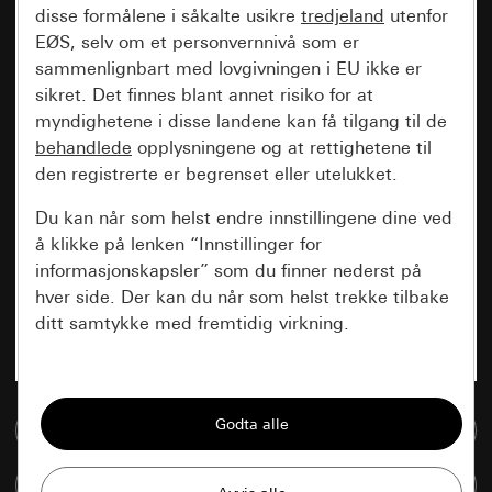
disse formålene i såkalte usikre
tredjeland
utenfor
EØS, selv om et personvernnivå som er
sammenlignbart med lovgivningen i EU ikke er
sikret. Det finnes blant annet risiko for at
myndighetene i disse landene kan få tilgang til de
behandlede
opplysningene og at rettighetene til
den registrerte er begrenset eller utelukket.
Du kan når som helst endre innstillingene dine ved
å klikke på lenken “Innstillinger for
informasjonskapsler” som du finner nederst på
hver side. Der kan du når som helst trekke tilbake
ditt samtykke med fremtidig virkning.
Vesentlige
Alle informasjonskapslene vi trenger for å
Til mediadatabase
kunne vise deg siden.
Sammenlign artikkel