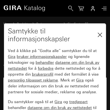
Gira Deksel for UAE/IAE (ISDN)- og nettverkstilkoblingsboks
Hjem
Produkter
Bryterprogrammer
Gira System 55
Kommunikasjonsteknikk nettverksteknikk
Samtykke til
informasjonskapsler
Deksel for UAE/IAE (ISDN)- og
Ved å klikke på “Godta alle” samtykker du til at
nettverkstilkoblingsboks uten
Gira
bruker informasjonskapsler
og lignende
teknologier og
behandler
dataene om din bruk av
tekstfelt
nettstedet
for å
forbedre
dette nettstedet og for å
opprette din
brukerprofil
med det formålet å vise
personlig tilpasset reklame
. Merk at
Gira
også
deler informasjon om din bruk av nettstedet med
partnere for sosiale medier, reklame og analyse.
Du samtykker også til at
Gira
og
tredjepart
behandler
dataene om din bruk av nettstedet
til