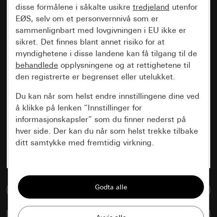
disse formålene i såkalte usikre
tredjeland
utenfor
EØS, selv om et personvernnivå som er
sammenlignbart med lovgivningen i EU ikke er
sikret. Det finnes blant annet risiko for at
myndighetene i disse landene kan få tilgang til de
behandlede
opplysningene og at rettighetene til
den registrerte er begrenset eller utelukket.
Du kan når som helst endre innstillingene dine ved
å klikke på lenken “Innstillinger for
informasjonskapsler” som du finner nederst på
hver side. Der kan du når som helst trekke tilbake
ditt samtykke med fremtidig virkning.
Vesentlige
Alle informasjonskapslene vi trenger for å
Til mediadatabase
kunne vise deg siden.
Sammenlign artikkel