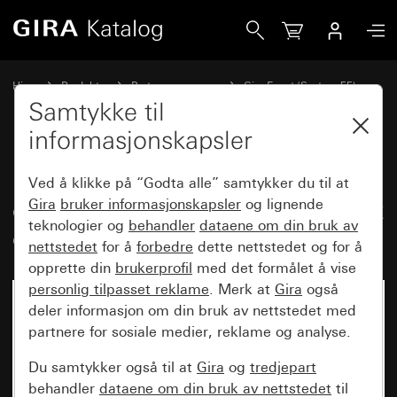
Gira Dekkramme Gira Event renhvit glans med mellomramm
Hjem
Produkter
Bryterprogrammer
Gira Event (System 55)
Gira Event
Samtykke til
informasjonskapsler
Dekkramme Gira Event renhvit
Ved å klikke på “Godta alle” samtykker du til at
glans med mellomramme renhvit
Gira
bruker informasjonskapsler
og lignende
teknologier og
behandler
dataene om din bruk av
glans
nettstedet
for å
forbedre
dette nettstedet og for å
opprette din
brukerprofil
med det formålet å vise
personlig tilpasset reklame
. Merk at
Gira
også
deler informasjon om din bruk av nettstedet med
partnere for sosiale medier, reklame og analyse.
Du samtykker også til at
Gira
og
tredjepart
behandler
dataene om din bruk av nettstedet
til