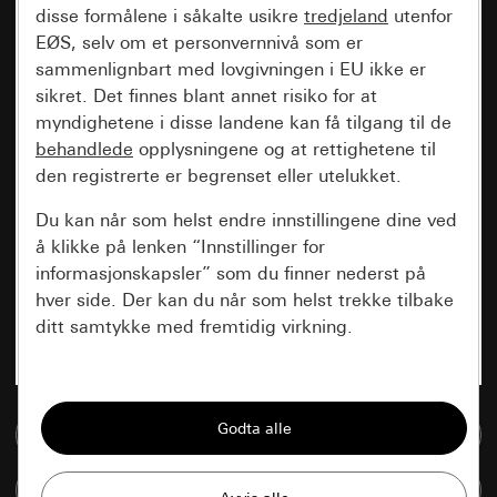
disse formålene i såkalte usikre
tredjeland
utenfor
EØS, selv om et personvernnivå som er
sammenlignbart med lovgivningen i EU ikke er
sikret. Det finnes blant annet risiko for at
myndighetene i disse landene kan få tilgang til de
behandlede
opplysningene og at rettighetene til
den registrerte er begrenset eller utelukket.
Du kan når som helst endre innstillingene dine ved
å klikke på lenken “Innstillinger for
informasjonskapsler” som du finner nederst på
hver side. Der kan du når som helst trekke tilbake
ditt samtykke med fremtidig virkning.
Vesentlige
Alle informasjonskapslene vi trenger for å
Til mediadatabase
kunne vise deg siden.
Sammenlign artikkel