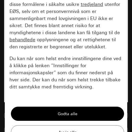
disse formålene i såkalte usikre
tredjeland
utenfor
EØS, selv om et personvernnivå som er
sammenlignbart med lovgivningen i EU ikke er
sikret. Det finnes blant annet risiko for at
myndighetene i disse landene kan få tilgang til de
behandlede
opplysningene og at rettighetene til
den registrerte er begrenset eller utelukket.
Du kan når som helst endre innstillingene dine ved
å klikke på lenken “Innstillinger for
informasjonskapsler” som du finner nederst på
hver side. Der kan du når som helst trekke tilbake
ditt samtykke med fremtidig virkning.
Vesentlige
Alle informasjonskapslene vi trenger for å
Til mediadatabase
kunne vise deg siden.
Sammenlign artikkel