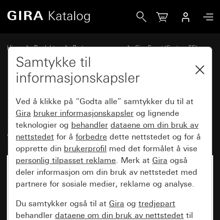
Gira Dekkramme Gira Event Klar hvit med mellomramme alu
Hjem
Produkter
Bryterprogrammer
Gira Event (System 55)
Gira Event
Samtykke til
informasjonskapsler
Dekkramme Gira Event Klar hvit
Ved å klikke på “Godta alle” samtykker du til at
med mellomramme
Gira
bruker informasjonskapsler
og lignende
teknologier og
behandler
dataene om din bruk av
aluminiumsfarget (lakkert)
nettstedet
for å
forbedre
dette nettstedet og for å
opprette din
brukerprofil
med det formålet å vise
personlig tilpasset reklame
. Merk at
Gira
også
deler informasjon om din bruk av nettstedet med
partnere for sosiale medier, reklame og analyse.
Du samtykker også til at
Gira
og
tredjepart
behandler
dataene om din bruk av nettstedet
til