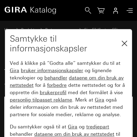
Gira Dekkramme Gira E3 grå Soft-Touch med holderramme a
Hjem
Produkter
Bryterprogrammer
Gira E3 (System 55)
Dekkramme Gira E3
Samtykke til
informasjonskapsler
Dekkramme Gira E3 grå Soft-
Ved å klikke på “Godta alle” samtykker du til at
Touch med holderramme
Gira
bruker informasjonskapsler
og lignende
teknologier og
behandler
dataene om din bruk av
antrasitt
nettstedet
for å
forbedre
dette nettstedet og for å
opprette din
brukerprofil
med det formålet å vise
personlig tilpasset reklame
. Merk at
Gira
også
deler informasjon om din bruk av nettstedet med
partnere for sosiale medier, reklame og analyse.
Du samtykker også til at
Gira
og
tredjepart
behandler
dataene om din bruk av nettstedet
til