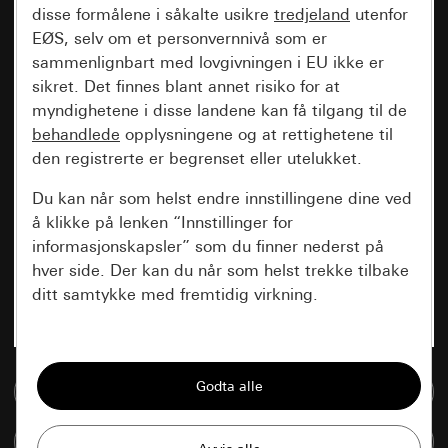
disse formålene i såkalte usikre
tredjeland
utenfor
EØS, selv om et personvernnivå som er
sammenlignbart med lovgivningen i EU ikke er
sikret. Det finnes blant annet risiko for at
myndighetene i disse landene kan få tilgang til de
behandlede
opplysningene og at rettighetene til
den registrerte er begrenset eller utelukket.
Du kan når som helst endre innstillingene dine ved
å klikke på lenken “Innstillinger for
informasjonskapsler” som du finner nederst på
hver side. Der kan du når som helst trekke tilbake
ditt samtykke med fremtidig virkning.
Vesentlige
Alle informasjonskapslene vi trenger for å
Til mediadatabase
kunne vise deg siden.
Sammenlign artikkel