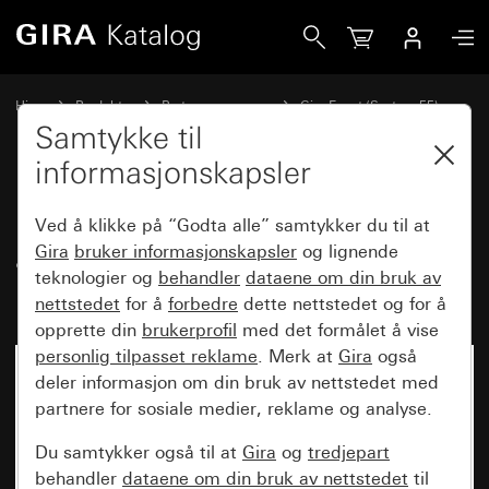
Gira Dekkramme Gira Event aluminiumsfarget (lakkerat) 
Hjem
Produkter
Bryterprogrammer
Gira Event (System 55)
Gira Event
Samtykke til
informasjonskapsler
Dekkramme Gira Event
Ved å klikke på “Godta alle” samtykker du til at
aluminiumsfarget (lakkerat) med
Gira
bruker informasjonskapsler
og lignende
teknologier og
behandler
dataene om din bruk av
mellomramme antrasitt
nettstedet
for å
forbedre
dette nettstedet og for å
opprette din
brukerprofil
med det formålet å vise
personlig tilpasset reklame
. Merk at
Gira
også
deler informasjon om din bruk av nettstedet med
partnere for sosiale medier, reklame og analyse.
Du samtykker også til at
Gira
og
tredjepart
behandler
dataene om din bruk av nettstedet
til