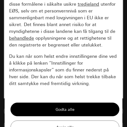
disse formålene i såkalte usikre
tredjeland
utenfor
EØS, selv om et personvernnivå som er
sammenlignbart med lovgivningen i EU ikke er
sikret. Det finnes blant annet risiko for at
myndighetene i disse landene kan få tilgang til de
behandlede
opplysningene og at rettighetene til
den registrerte er begrenset eller utelukket.
Du kan når som helst endre innstillingene dine ved
å klikke på lenken “Innstillinger for
informasjonskapsler” som du finner nederst på
hver side. Der kan du når som helst trekke tilbake
ditt samtykke med fremtidig virkning.
Vesentlige
Alle informasjonskapslene vi trenger for å
Til mediadatabase
kunne vise deg siden.
Sammenlign artikkel