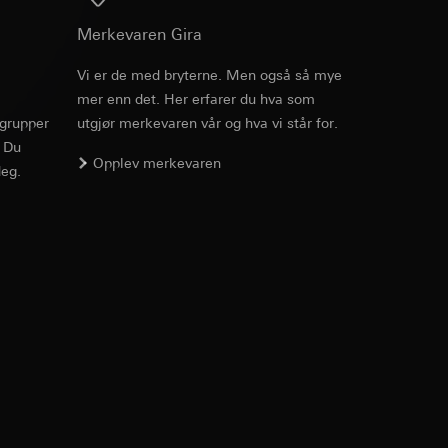
v effekten av
Nedlasting
Merkevaren Gira
ato og klokkeslett
mmunikasjon og
Vi er de med bryterne. Men også så mye
ernforordningen
mer enn det. Her erfarer du hva som
PDF
, 600.29 KB
mmunikasjon og
rgrupper
utgjør merkevaren vår og hva vi står for.
. Du
ernforordningen
Opplev merkevaren
eg.
Nedlasting
suler, kopi kan
suler, kopi kan
av a i
av a i