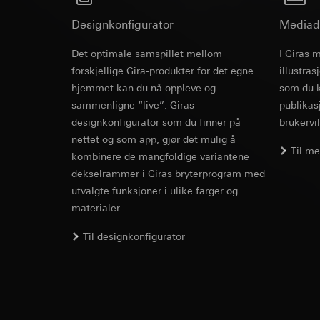
Formål med behandl
Kategorier for pers
Artikkel 6, avsni
kampanjer
Rettslig grunnlag og
Forsvar av beret
Designkonfigurator
Mediad
Kategorier for pers
Bruk av tjeneste
Mottaker:
Interne 
for besøket, enhets
telemedier)
Det optimale samspillet mellom
I Giras 
Overføring til tredj
Rettslig grunnlag og
Cover frame
Senere behandlin
forskjellige Gira-produkter for det egne
illustra
Informasjonskapsel
Bruk av tjeneste
hjemmet kan du nå oppleve og
som du k
Mottaker:
telemedier)
sammenligne “live”. Giras
publikas
Interne avdeling
Cleaning and care
Senere behandlin
designkonfigurator som du finner på
Google Ireland L
brukervil
Mottaker:
For informasjon
nettet og som app, gjør det mulig å
Interne avdeling
Til m
https://business.
kombinere de mangfoldige variantene
Pinterest, Inc. (
dekselrammer i Giras bryterprogram med
Overføring til tredj
Overføring til tredj
utvalgte funksjoner i ulike farger og
Tredjeland: USA
Tredjeland: USA
Avgjørelse om ti
materialer.
Avgjørelse om ti
bestilles ved hen
bestilles ved hen
personvernforor
Til designkonfigurator
personvernforor
Informasjonskapsel
Informasjonskapsel
Vimeo
LinkedIn Ins
Formål med behandl