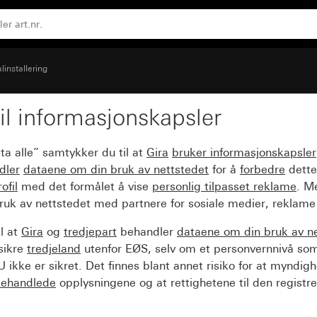
analmontering renhvit glans
linstallering
il informasjonskapsler
5, bred utførelse, spes
ta alle” samtykker du til at
Gira
bruker informasjonskapsler
it glans
dler
dataene om din bruk av nettstedet
for å
forbedre
dette
ofil
med det formålet å vise
personlig tilpasset reklame
. M
ruk av nettstedet med partnere for sosiale medier, reklame
l at
Gira
og
tredjepart
behandler
dataene om din bruk av n
sikre
tredjeland
utenfor EØS, selv om et personvernnivå so
 ikke er sikret. Det finnes blant annet risiko for at myndig
ehandlede
opplysningene og at rettighetene til den registre