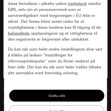
disse formålene i såkalte usikre
tredjeland
utenfor
EØS, selv om et personvernnivå som er
sammenlignbart med lovgivningen i EU ikke er
sikret. Det finnes blant annet risiko for at
myndighetene i disse landene kan få tilgang til de
behandlede
opplysningene og at rettighetene til
den registrerte er begrenset eller utelukket.
Du kan når som helst endre innstillingene dine ved
å klikke på lenken “Innstillinger for
informasjonskapsler” som du finner nederst på
hver side. Der kan du når som helst trekke tilbake
ditt samtykke med fremtidig virkning.
Vesentlige
Til mediadatabase
Alle informasjonskapslene vi trenger for å
kunne vise deg siden.
Sammenlign artikkel