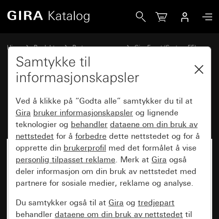
Gira Dekkramme Gira Event Klar brun med mellomramme an
Hjem
Produkter
Bryterprogrammer
Gira Event (System 55)
Gira Event
Samtykke til
informasjonskapsler
Dekkramme Gira Event Klar brun
Ved å klikke på “Godta alle” samtykker du til at
med mellomramme antrasitt
Gira
bruker informasjonskapsler
og lignende
teknologier og
behandler
dataene om din bruk av
nettstedet
for å
forbedre
dette nettstedet og for å
opprette din
brukerprofil
med det formålet å vise
personlig tilpasset reklame
. Merk at
Gira
også
deler informasjon om din bruk av nettstedet med
partnere for sosiale medier, reklame og analyse.
Du samtykker også til at
Gira
og
tredjepart
behandler
dataene om din bruk av nettstedet
til