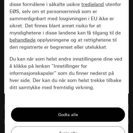
disse formålene i såkalte usikre
tredjeland
utenfor
EØS, selv om et personvernnivå som er
sammenlignbart med lovgivningen i EU ikke er
sikret. Det finnes blant annet risiko for at
myndighetene i disse landene kan få tilgang til de
behandlede
opplysningene og at rettighetene til
den registrerte er begrenset eller utelukket.
Du kan når som helst endre innstillingene dine ved
å klikke på lenken “Innstillinger for
informasjonskapsler” som du finner nederst på
hver side. Der kan du når som helst trekke tilbake
ditt samtykke med fremtidig virkning.
Vesentlige
Til mediadatabase
Alle informasjonskapslene vi trenger for å
kunne vise deg siden.
Sammenlign artikkel