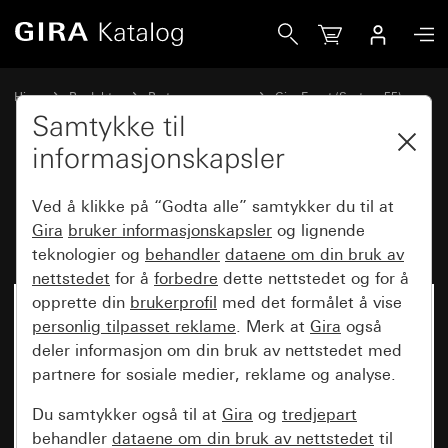
Gira Dekkramme Gira Event Klar brun med mellomramme re
Hjem
Produkter
Bryterprogrammer
Gira Event (System 55)
Gira Event
Samtykke til
informasjonskapsler
Dekkramme Gira Event Klar brun
Ved å klikke på “Godta alle” samtykker du til at
med mellomramme renhvit glans
Gira
bruker informasjonskapsler
og lignende
teknologier og
behandler
dataene om din bruk av
nettstedet
for å
forbedre
dette nettstedet og for å
opprette din
brukerprofil
med det formålet å vise
personlig tilpasset reklame
. Merk at
Gira
også
deler informasjon om din bruk av nettstedet med
partnere for sosiale medier, reklame og analyse.
Du samtykker også til at
Gira
og
tredjepart
behandler
dataene om din bruk av nettstedet
til