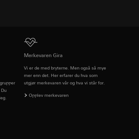
v effekten av
TXT
ato og klokkeslett
mmunikasjon og
ernforordningen
mmunikasjon og
ernforordningen
Nedlasting
Merkevaren Gira
Vi er de med bryterne. Men også så mye
mer enn det. Her erfarer du hva som
Art.nr. 0212738
rgrupper
utgjør merkevaren vår og hva vi står for.
suler, kopi kan
. Du
RFA
, 380 KB
suler, kopi kan
Opplev merkevaren
av a i
eg.
av a i
Nedlasting