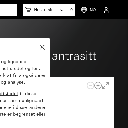
Huset mitt
0
NO
omramme antrasitt
og lignende
 nettstedet og for å
erk at
Gira
også deler
 og analyse.
ettstedet
til disse
m er sammenlignbart
hetene i disse landene
rte er begrenset eller