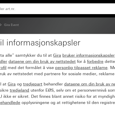
ntrasitt
Gira Event
il informasjonskapsler
t Klar svart med mell
ta alle” samtykker du til at
Gira
bruker informasjonskapsler
dler
dataene om din bruk av nettstedet
for å
forbedre
dette
ofil
med det formålet å vise
personlig tilpasset reklame
. M
ruk av nettstedet med partnere for sosiale medier, reklame
l at
Gira
og
tredjepart
behandler
dataene om din bruk av n
sikre
tredjeland
utenfor EØS, selv om et personvernnivå so
 ikke er sikret. Det finnes blant annet risiko for at myndig
ehandlede
opplysningene og at rettighetene til den registre