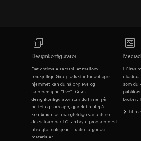
Formål med behandl
Kategorier for pers
Artikkel 6, avsni
kampanjer
Rettslig grunnlag og
Forsvar av beret
Kategorier for pers
Bruk av tjeneste
Mottaker:
Interne 
for besøket, enhets
telemedier)
Overføring til tredj
Rettslig grunnlag og
Senere behandlin
Informasjonskapsel
Bruk av tjeneste
Mottaker:
telemedier)
Interne avdeling
Senere behandlin
Google Ireland L
Designkonfigurator
Mediad
Mottaker:
For informasjon
Interne avdeling
https://business.
Det optimale samspillet mellom
I Giras 
Pinterest, Inc. (
Revit Fil fo
forskjellige Gira-produkter for det egne
illustra
Overføring til tredj
Overføring til tredj
hjemmet kan du nå oppleve og
Tredjeland: USA
som du k
Tredjeland: USA
Avgjørelse om ti
sammenligne “live”. Giras
publikas
Avgjørelse om ti
bestilles ved hen
designkonfigurator som du finner på
brukervil
bestilles ved hen
personvernforor
nettet og som app, gjør det mulig å
personvernforor
Til m
Informasjonskapsel
kombinere de mangfoldige variantene
Informasjonskapsel
dekselrammer i Giras bryterprogram med
Vimeo
utvalgte funksjoner i ulike farger og
LinkedIn Ins
materialer.
Formål med behandl