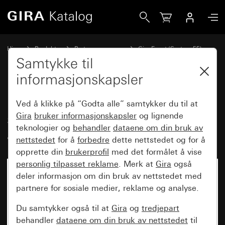
Gira Dekkramme Gira Event renhvit silkematt med mellom
Hjem
Produkter
Bryterprogrammer
Gira Event (System 55)
Gira Event
Samtykke til
informasjonskapsler
Dekkramme Gira Event renhvit
Ved å klikke på “Godta alle” samtykker du til at
silkematt med mellomramme
Gira
bruker informasjonskapsler
og lignende
teknologier og
behandler
dataene om din bruk av
antrasitt
nettstedet
for å
forbedre
dette nettstedet og for å
opprette din
brukerprofil
med det formålet å vise
personlig tilpasset reklame
. Merk at
Gira
også
deler informasjon om din bruk av nettstedet med
partnere for sosiale medier, reklame og analyse.
Du samtykker også til at
Gira
og
tredjepart
behandler
dataene om din bruk av nettstedet
til