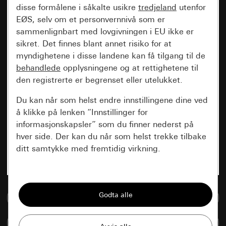
disse formålene i såkalte usikre
tredjeland
utenfor
EØS, selv om et personvernnivå som er
sammenlignbart med lovgivningen i EU ikke er
sikret. Det finnes blant annet risiko for at
myndighetene i disse landene kan få tilgang til de
behandlede
opplysningene og at rettighetene til
den registrerte er begrenset eller utelukket.
Du kan når som helst endre innstillingene dine ved
å klikke på lenken “Innstillinger for
informasjonskapsler” som du finner nederst på
hver side. Der kan du når som helst trekke tilbake
ditt samtykke med fremtidig virkning.
Vesentlige
Alle informasjonskapslene vi trenger for å
Til mediadatabase
kunne vise deg siden.
Sammenlign artikkel