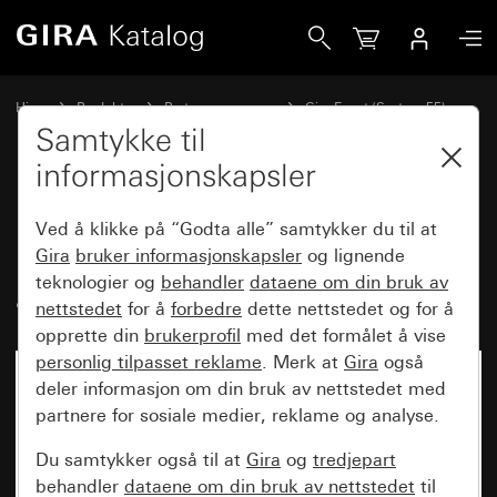
Gira Dekkramme Gira Event Klar sand med mellomramme al
Hjem
Produkter
Bryterprogrammer
Gira Event (System 55)
Gira Event
Samtykke til
informasjonskapsler
Dekkramme Gira Event Klar sand
Ved å klikke på “Godta alle” samtykker du til at
med mellomramme
Gira
bruker informasjonskapsler
og lignende
teknologier og
behandler
dataene om din bruk av
aluminiumsfarget (lakkert)
nettstedet
for å
forbedre
dette nettstedet og for å
opprette din
brukerprofil
med det formålet å vise
personlig tilpasset reklame
. Merk at
Gira
også
deler informasjon om din bruk av nettstedet med
partnere for sosiale medier, reklame og analyse.
Du samtykker også til at
Gira
og
tredjepart
behandler
dataene om din bruk av nettstedet
til