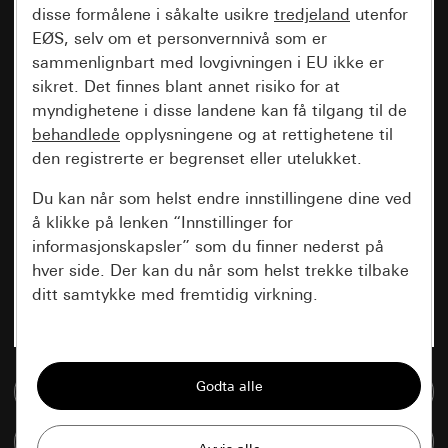
disse formålene i såkalte usikre
tredjeland
utenfor
EØS, selv om et personvernnivå som er
sammenlignbart med lovgivningen i EU ikke er
sikret. Det finnes blant annet risiko for at
myndighetene i disse landene kan få tilgang til de
behandlede
opplysningene og at rettighetene til
den registrerte er begrenset eller utelukket.
Du kan når som helst endre innstillingene dine ved
å klikke på lenken “Innstillinger for
informasjonskapsler” som du finner nederst på
hver side. Der kan du når som helst trekke tilbake
ditt samtykke med fremtidig virkning.
Vesentlige
Alle informasjonskapslene vi trenger for å
Til mediadatabase
kunne vise deg siden.
Sammenlign artikkel