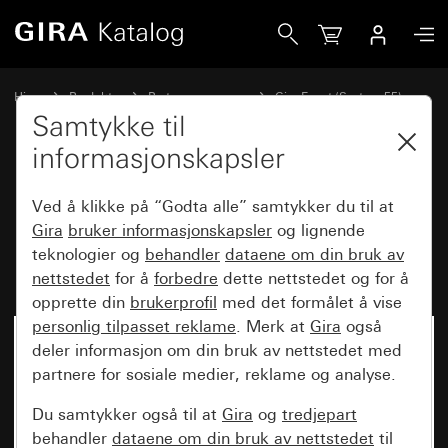
Gira Dekkramme Gira Event Opak mørkebrun med mellomr
Hjem
Produkter
Bryterprogrammer
Gira Event (System 55)
Gira Event
Samtykke til
informasjonskapsler
Dekkramme Gira Event Opak
Ved å klikke på “Godta alle” samtykker du til at
mørkebrun med mellomramme
Gira
bruker informasjonskapsler
og lignende
teknologier og
behandler
dataene om din bruk av
renhvit glans
nettstedet
for å
forbedre
dette nettstedet og for å
opprette din
brukerprofil
med det formålet å vise
personlig tilpasset reklame
. Merk at
Gira
også
deler informasjon om din bruk av nettstedet med
partnere for sosiale medier, reklame og analyse.
Du samtykker også til at
Gira
og
tredjepart
behandler
dataene om din bruk av nettstedet
til