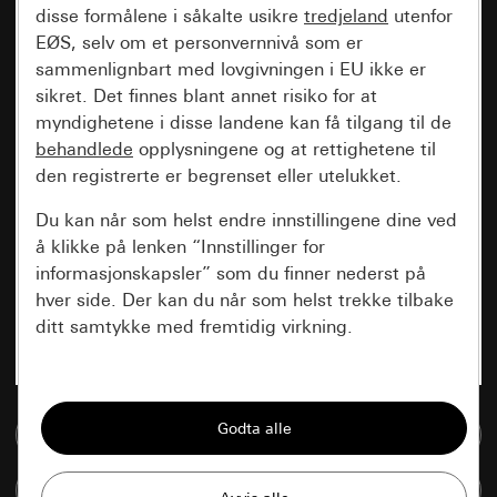
disse formålene i såkalte usikre
tredjeland
utenfor
EØS, selv om et personvernnivå som er
sammenlignbart med lovgivningen i EU ikke er
sikret. Det finnes blant annet risiko for at
myndighetene i disse landene kan få tilgang til de
behandlede
opplysningene og at rettighetene til
den registrerte er begrenset eller utelukket.
Du kan når som helst endre innstillingene dine ved
å klikke på lenken “Innstillinger for
informasjonskapsler” som du finner nederst på
hver side. Der kan du når som helst trekke tilbake
ditt samtykke med fremtidig virkning.
Vesentlige
Alle informasjonskapslene vi trenger for å
Til mediadatabase
kunne vise deg siden.
Sammenlign artikkel