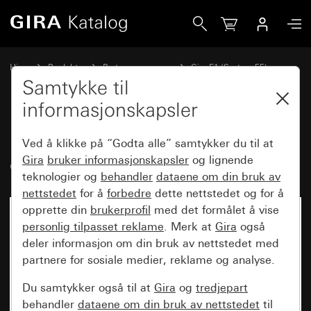
Gira Dekkramme Gira E1 renhvit glans
Hjem
Produkter
Bryterprogrammer
Gira E1 (System 55)
Dekkramme Gira E1
Samtykke til
informasjonskapsler
Dekkramme Gira E1 renhvit
Ved å klikke på “Godta alle” samtykker du til at
glans
Gira
bruker informasjonskapsler
og lignende
teknologier og
behandler
dataene om din bruk av
nettstedet
for å
forbedre
dette nettstedet og for å
opprette din
brukerprofil
med det formålet å vise
personlig tilpasset reklame
. Merk at
Gira
også
deler informasjon om din bruk av nettstedet med
partnere for sosiale medier, reklame og analyse.
Du samtykker også til at
Gira
og
tredjepart
behandler
dataene om din bruk av nettstedet
til