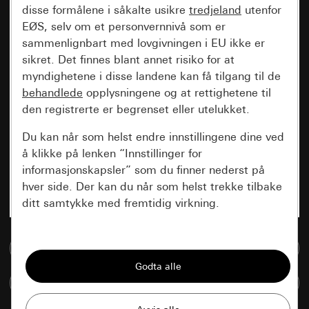
disse formålene i såkalte usikre
tredjeland
utenfor
EØS, selv om et personvernnivå som er
sammenlignbart med lovgivningen i EU ikke er
sikret. Det finnes blant annet risiko for at
myndighetene i disse landene kan få tilgang til de
behandlede
opplysningene og at rettighetene til
den registrerte er begrenset eller utelukket.
Du kan når som helst endre innstillingene dine ved
å klikke på lenken “Innstillinger for
informasjonskapsler” som du finner nederst på
hver side. Der kan du når som helst trekke tilbake
ditt samtykke med fremtidig virkning.
Vesentlige
Til mediadatabase
Alle informasjonskapslene vi trenger for å
kunne vise deg siden.
Sammenlign artikkel