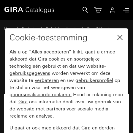
Gira Drukcontact met wip 2-voudig pijlsymbolen voor Gir
Home
Producten
Techniek en functies
Gira KNX systeem
Gira bedieningsapparaten voor KNX
Cookie-toestemming
Als u op “Alles accepteren” klikt, gaat u ermee
Drukcontact met wip 2-voudig
akkoord dat
Gira
cookies
en soortgelijke
technologieën gebruikt en dat uw
website-
pijlsymbolen voor Gira One en
gebruiksgegevens
worden verwerkt om deze
KNX System 55
website te
verbeteren
en uw
gebruikersprofiel
op
te stellen voor het weergeven van
gepersonaliseerde reclame.
Houd er rekening mee
dat
Gira
ook informatie deelt over uw gebruik van
de website met partners voor sociale media,
reclame en analyse.
U gaat er ook mee akkoord dat
Gira
en
derden