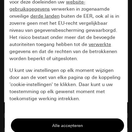
voor deze doeleinden uw
website-
gebruiksgegevens
verwerken in zogenaamde
onveilige
derde landen
buiten de EER, ook al is in
zoverre geen met het EU-recht vergelijkbaar
niveau van gegevensbescherming gewaarborgd.
Het risico bestaat onder meer dat de bevoegde
autoriteiten toegang hebben tot de
verwerkte
gegevens en dat de rechten van de betrokkenen
worden beperkt of uitgesloten.
U kunt uw instellingen op elk moment wijzigen
door aan de voet van elke pagina op de koppeling
'cookie-instellingen' te klikken. Daar kunt u uw
toestemming op elk gewenst moment met
toekomstige werking intrekken.
Essentieel
Naar de mediadatabase
Alle cookies die wij nodig hebben om de
Artikelen verglijken
pagina te kunnen weergeven.