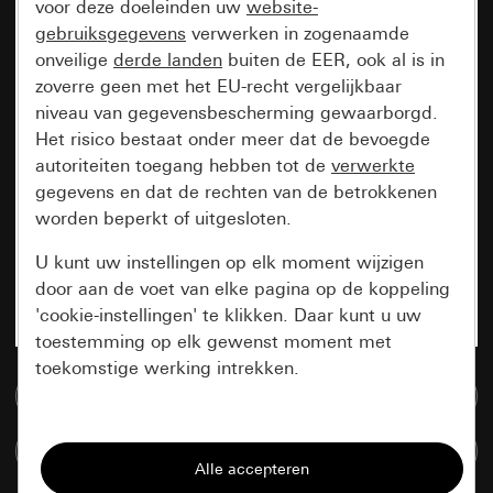
voor deze doeleinden uw
website-
gebruiksgegevens
verwerken in zogenaamde
onveilige
derde landen
buiten de EER, ook al is in
zoverre geen met het EU-recht vergelijkbaar
niveau van gegevensbescherming gewaarborgd.
Het risico bestaat onder meer dat de bevoegde
autoriteiten toegang hebben tot de
verwerkte
gegevens en dat de rechten van de betrokkenen
worden beperkt of uitgesloten.
U kunt uw instellingen op elk moment wijzigen
door aan de voet van elke pagina op de koppeling
'cookie-instellingen' te klikken. Daar kunt u uw
toestemming op elk gewenst moment met
toekomstige werking intrekken.
Naar de mediadatabase
Essentieel
Artikelen verglijken
Alle cookies die wij nodig hebben om de
pagina te kunnen weergeven.