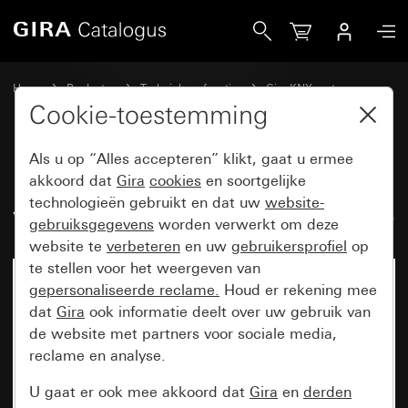
Gira Drukcontact met wip 1-voudig voor Gira One en KNX 
Home
Producten
Techniek en functies
Gira KNX systeem
Gira bedieningsapparaten voor KNX
Cookie-toestemming
Als u op “Alles accepteren” klikt, gaat u ermee
Drukcontact met wip 1-voudig
akkoord dat
Gira
cookies
en soortgelijke
technologieën gebruikt en dat uw
website-
voor Gira One en KNX System 55
gebruiksgegevens
worden verwerkt om deze
website te
verbeteren
en uw
gebruikersprofiel
op
te stellen voor het weergeven van
gepersonaliseerde reclame.
Houd er rekening mee
dat
Gira
ook informatie deelt over uw gebruik van
de website met partners voor sociale media,
reclame en analyse.
U gaat er ook mee akkoord dat
Gira
en
derden